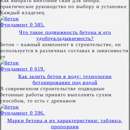
Как выбрать винтовые сваи для забора:
практическое руководство по выбору и установке
Каждый владелец
Фундамент
0
585.
Что такое подвижность бетона и его
удобоукладываемость?
Бетон – важный компонент в строительстве, он
используется в различных составах в зависимости
от
Фундамент
0
619.
Как залить бетон в воду: технологии
бетонирование под водой
В современном строительстве подводные
бетонные работы принято выполнять сухим
способом, то есть с дренажом
Фундамент
0
596.
Марки бетона и их характеристики: таблица,
пропорции