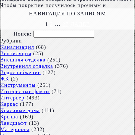
Чтобы покрытие получилось прочным и
НАВИГАЦИЯ ПО ЗАПИСЯМ
1
2
…
27
ДАЛЕЕ
Поиск:
Рубрики
Kaнализация
(68)
Вентиляция
(25)
Внешняя отделка
(251)
Внутренняя отделка
(376)
Водоснабжение
(127)
ЖК
(2)
Инструменты
(251)
Интересные факты
(71)
Интерьер
(493)
Каркас
(177)
Красивые дома
(111)
Крыша
(169)
Ландшафт
(13)
Материалы
(232)