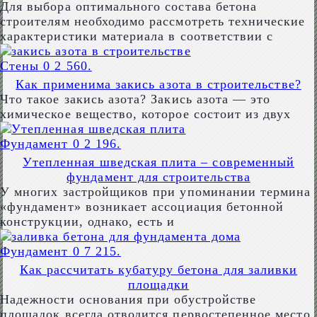
Для выбора оптимального состава бетона
строителям необходимо рассмотреть технические
характеристики материала в соответствии с
Стены
0
2 560.
Как применима закись азота в строительстве?
Что такое закись азота? Закись азота — это
химическое вещество, которое состоит из двух
Фундамент
0
2 196.
Утепленная шведская плита – современный
фундамент для строительства
У многих застройщиков при упоминании термина
«фундамент» возникает ассоциация бетонной
конструкции, однако, есть и
Фундамент
0
7 215.
Как рассчитать кубатуру бетона для заливки
площадки
Надежности основания при обустройстве
площадок всегда отводится первостепенное место.