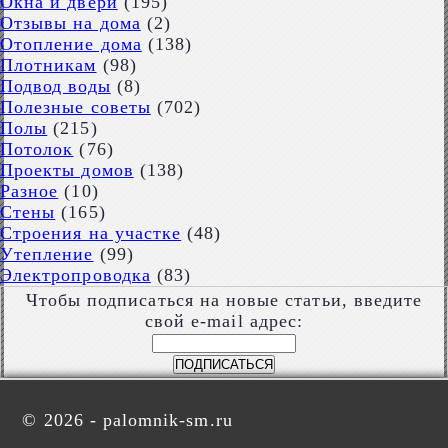
Окна и двери
(195)
Отзывы на дома
(2)
Отопление дома
(138)
Плотникам
(98)
Подвод воды
(8)
Полезные советы
(702)
Полы
(215)
Потолок
(76)
Проекты домов
(138)
Разное
(10)
Стены
(165)
Строения на участке
(48)
Утепление
(99)
Электропроводка
(83)
Чтобы подписаться на новые статьи, введите
свой e-mail адрес:
©
2026 - palomnik-sm.ru