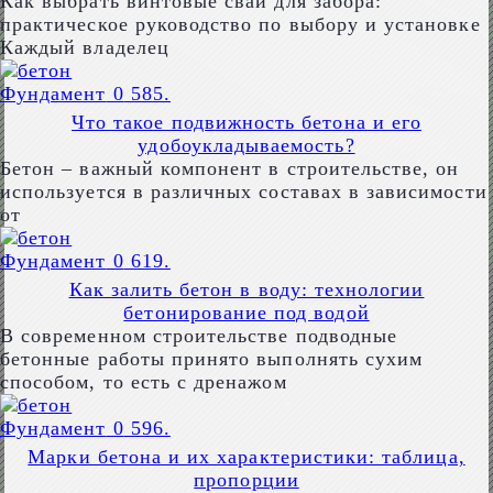
Как выбрать винтовые сваи для забора:
практическое руководство по выбору и установке
Каждый владелец
Фундамент
0
585.
Что такое подвижность бетона и его
удобоукладываемость?
Бетон – важный компонент в строительстве, он
используется в различных составах в зависимости
от
Фундамент
0
619.
Как залить бетон в воду: технологии
бетонирование под водой
В современном строительстве подводные
бетонные работы принято выполнять сухим
способом, то есть с дренажом
Фундамент
0
596.
Марки бетона и их характеристики: таблица,
пропорции