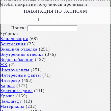
Чтобы покрытие получилось прочным и
НАВИГАЦИЯ ПО ЗАПИСЯМ
1
2
…
27
ДАЛЕЕ
Поиск:
Рубрики
Kaнализация
(68)
Вентиляция
(25)
Внешняя отделка
(251)
Внутренняя отделка
(376)
Водоснабжение
(127)
ЖК
(2)
Инструменты
(251)
Интересные факты
(71)
Интерьер
(493)
Каркас
(177)
Красивые дома
(111)
Крыша
(169)
Ландшафт
(13)
Материалы
(232)