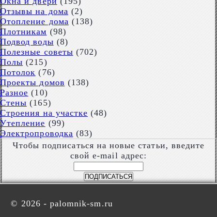
Окна и двери
(195)
Отзывы на дома
(2)
Отопление дома
(138)
Плотникам
(98)
Подвод воды
(8)
Полезные советы
(702)
Полы
(215)
Потолок
(76)
Проекты домов
(138)
Разное
(10)
Стены
(165)
Строения на участке
(48)
Утепление
(99)
Электропроводка
(83)
Чтобы подписаться на новые статьи, введите
свой e-mail адрес:
©
2026 - palomnik-sm.ru