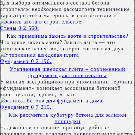
Для выбора оптимального состава бетона
строителям необходимо рассмотреть технические
характеристики материала в соответствии с
Стены
0
2 560.
Как применима закись азота в строительстве?
Что такое закись азота? Закись азота — это
химическое вещество, которое состоит из двух
Фундамент
0
2 196.
Утепленная шведская плита – современный
фундамент для строительства
У многих застройщиков при упоминании термина
«фундамент» возникает ассоциация бетонной
конструкции, однако, есть и
Фундамент
0
7 215.
Как рассчитать кубатуру бетона для заливки
площадки
Надежности основания при обустройстве
площадок всегда отводится первостепенное место.