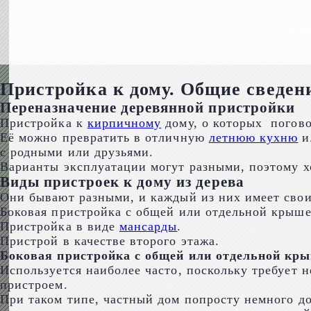
ЭТА
Пристройка к дому. Общие сведен
Переназначение деревянной пристройки
Пристройка к
кирпичному
дому, о которых погово
Её можно превратить в отличную
летнюю кухню
и
с родными или друзьями.
Варианты эксплуатации могут разными, поэтому хо
Виды пристроек к дому из дерева
Они бывают разными, и каждый из них имеет свои
Боковая пристройка с общей или отдельной крыше
Пристройка в виде
мансарды
.
Пристрой в качестве второго этажа.
Боковая пристройка с общей или отдельной кр
Используется наиболее часто, поскольку требует 
пристроем.
При таком типе, частный дом попросту немного до