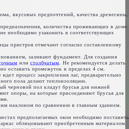
ома, вкусовых предпочтений, качества древесины,
о предназначения, количества проживающих в доме
ние необходимо узаконить в соответствующих
ницы пристроя отмечают согласно составленному
снованием, заливают фундамент. Для создания
точным
или
столбчатым
. Не рекомендуется делать
но оставить промежуток в пределах 4 см.
е идет процесс закрепления лаг, предварительно
нного пола делают теплоизоляцию.
ный черновой пол кладут брусья для нижней
ляют опоры, на которые присоединяют брусья для
ами.
ьшим наклоном по сравнению в главным зданием.
 местах предполагаемых окон необходимо поставить
 Каркас облицовывают приобретенным материалом.