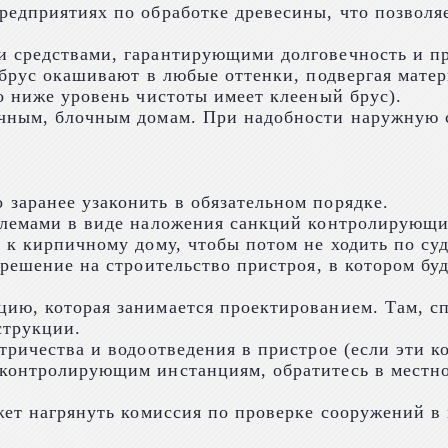
предприятиях по обработке древесины, что позволя
 средствами, гарантирующими долговечность и пр
 брус окашивают в любые оттенки, подвергая мате
о ниже уровень чистоты имеет клееный брус).
ичным, блочным домам. При надобности наружную
заранее узаконить в обязательном порядке.
блемами в виде наложения санкций контролирующи
 к кирпичному дому, чтобы потом не ходить по су
зрешение на строительство пристроя, в котором б
ию, которая занимается проектированием. Там, с
струкции.
тричества и водоотведения в пристрое (если эти 
контролирующим инстанциям, обратитесь в местно
жет нагрянуть комиссия по проверке сооружений в