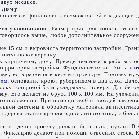
двух месяцев.
к дому
зависит от финансовых возможностей владельцев д
его узаконивание
. Размер пристроя зависит от ег
 говорилось выше, любое дополнительное сооруже
вне 15 см и выровнять территорию застройки. Гра
 натягивают веревку.
к кирпичному дому. Прежде чем начать работы с о
 территории застройки. Фундамент может быть
лен
ьку есть разница в весе и структуре. Поэтому нуж
том
, основание кроют рубероидом в два слоя. Дале
оску толщиной 5 см укладывают поверх. Для бето
ому
. Его делают из бруса 100 х 100 мм. На уложен
ного положения. При помощи скоб и гвоздей закреп
ильной системы и обработку материала антисептик
з дерева станет кровля односкатного типа, с бол
месте, где по проекту должны быть окна, нужно. В
ла. Фиксацию делают при помощи отвесных стоек.