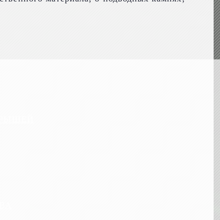
И
КРЫШЕЙ
ВА