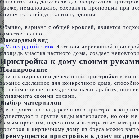
основательно, даже если для сооружения пристрой
Также, немаловажно, сохранять пропорции при во
впишутся в общую картину здания.
Обычно, вариант с общей кровлей, является подх
самостоятельно.
Мансардный вид
Этот вид деревянной пристро
площадь участка частного дома, создает неповто
Пристройка к дому своими рукам
Планирование
При планировании деревянной пристройки к кирпи
заранее сделанное для конкретного дома, способн
В любом случае, прежде чем начать работу, посов
фундамента своими силами.
Выбор материалов
Для строительства деревянного пристроя к кирпи
Существуют и другие виды материалов, но они не 
Самым простым, надежным и незатратным материал
пристроя к кирпичному дому из бруса можно выпо
Преимущества пристройки к дому из дере