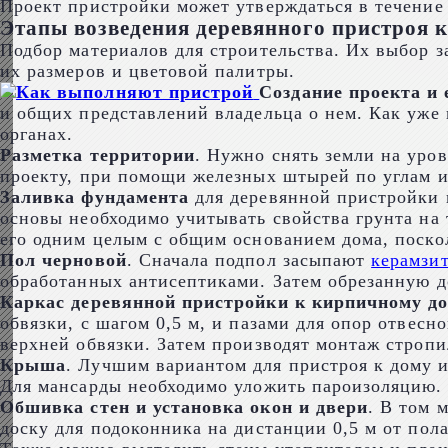
Проект пристройки может утверждаться в течение 
Этапы возведения деревянного пристроя 
Подбор материалов для строительства. Их выбор 
их размеров и цветовой палитры.
Создание проекта и 
и общих представлений владельца о нем. Как уже
органах.
Разметка территории
. Нужно снять земли на уро
проекту, при помощи железных штырей по углам и
Заливка фундамента
для деревянной пристройки 
основы необходимо учитывать свойства грунта на
его одним целым с общим основанием дома, поскол
Пол черновой
. Сначала подпол засыпают
керамзи
обработанных антисептиками. Затем обрезанную д
Каркас деревянной пристройки к кирпичному д
обвязки, с шагом 0,5 м, и пазами для опор отвес
верхней обвязки. Затем производят монтаж строп
Крыша
. Лучшим вариантом для пристроя к дому и
Для мансарды необходимо уложить пароизоляцию.
Обшивка стен и установка окон и двери
. В том 
доску для подоконника на дистанции 0,5 м от по