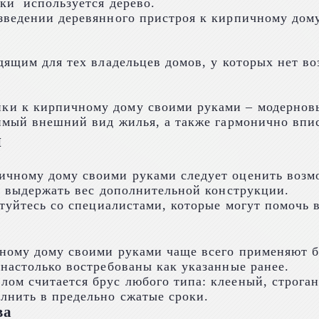
ки используется дерево.
зведении деревянного пристроя к кирпичному дому
одящим для тех владельцев домов, у которых нет 
йки к кирпичному дому своими руками – модерно
римый внешний вид жилья, а также гармонично впи
и
чному дому своими руками следует оценить возмо
о выдержать вес дополнительной конструкции.
етуйтесь со специалистами, которые могут помочь 
чному дому своими руками чаще всего применяют б
настолько востребованы как указанные ранее.
ом считается брус любого типа: клееный, строга
лнить в предельно сжатые сроки.
ва