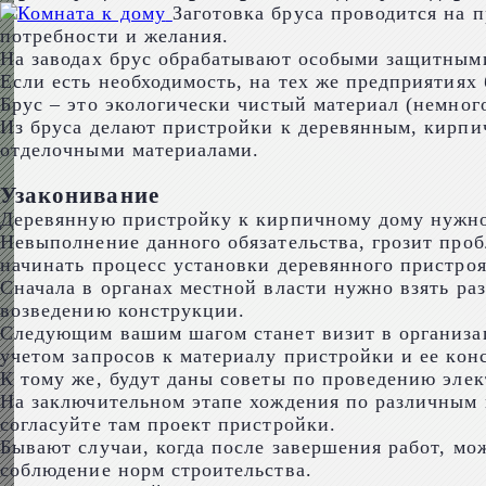
Заготовка бруса проводится на 
потребности и желания.
На заводах брус обрабатывают особыми защитными
Если есть необходимость, на тех же предприятиях
Брус – это экологически чистый материал (немног
Из бруса делают пристройки к деревянным, кирп
отделочными материалами.
Узаконивание
Деревянную пристройку к кирпичному дому нужно 
Невыполнение данного обязательства, грозит про
начинать процесс установки деревянного пристроя
Сначала в органах местной власти нужно взять ра
возведению конструкции.
Следующим вашим шагом станет визит в организац
учетом запросов к материалу пристройки и ее кон
К тому же, будут даны советы по проведению элек
На заключительном этапе хождения по различным 
согласуйте там проект пристройки.
Бывают случаи, когда после завершения работ, мо
соблюдение норм строительства.