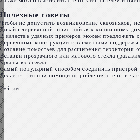
Также можно выстелить стены утеплителем и плен
Полезные советы
Чтобы не допустить возникновение сквозняков, н
Дизайн деревянной пристройки к кирпичному дому
В качестве удачных примеров можем предложить 
Деревянные конструкции с элементами поддержки,
Создание помостьев для расширения территории от
Вставки прозрачного или матового стекла (раздви
Крыша из стекла.
Самый популярный способом соединить пристрой и
Делается это при помощи штробления стены и час
Рейтинг