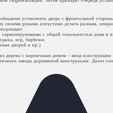
кой гидроизоляции. Затем приходит очередь устан
еобходимо установить дверь с фронтальной сторон
 своими руками допустимо делать разным, опирая
следующие:
 гармонирующими с общей тональностью дома в ви
дыха, игр, барбекю.
жные дверей и пр.)
з дерева с кирпичным домом – ввод конструкции и
тичного завода деревянной конструкции. Далее с