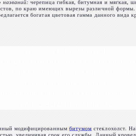
 названий:
черепица гибкая, битумная и мягкая, ш
листов, по краю имеющих вырезы различной формы
едлагается богатая цветовая гамма данного вида к
СТРУКТУРА ГИБКОЙ ЧЕРЕПИЦЫ
НОСТЬ ГРАМОТНОГО МОНТАЖА ГИБКОЙ ЧЕРЕ
ДГОТОВКА ОСНОВАНИЯ ПОД ГИБКУЮ ЧЕРЕП
ГИБКАЯ ЧЕРЕПИЦА: МОНТАЖ
НЫЕ НЮАНСЫ ПРИ МОНТАЖЕ ГИБКОЙ ЧЕРЕ
ГИБКАЯ ЧЕРЕПИЦА «ШИНГЛАС»
танный модифицированным
битумом
стеклохолст. На
стью, увеличивая срок его службы. Данный крове