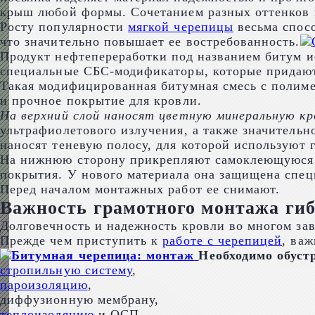
крыш любой формы. Сочетанием разных оттенков 
Росту популярности
мягкой черепицы
весьма спосо
что значительно повышает ее востребованность.
Продукт нефтепереработки под названием битум и
специальные СБС-модификаторы, которые придают
Такая модифицированная битумная смесь с полиме
и прочное покрытие для кровли.
На верхний слой наносят цветную минеральную кр
ультрафиолетового излучения, а также значитель
наносят теневую полосу, для которой используют г
На нижнюю сторону прикрепляют самоклеющуюся по
покрытия. У нового материала она защищена спец
Перед началом монтажных работ ее снимают.
Важность грамотного монтажа ги
Долговечность и надежность кровли во многом зав
Прежде чем приступить к
работе с черепицей
, ва
Необходимо обуст
стропильную систему
,
пароизоляцию
,
диффузионную мембрану,
теплоизоляцию
и ОСП.