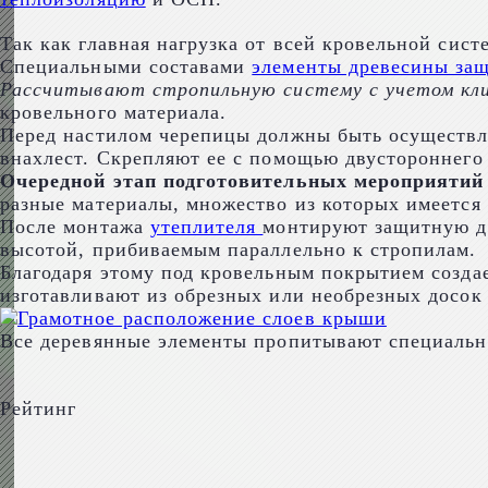
Так как главная нагрузка от всей кровельной сис
Специальными составами
элементы древесины за
Рассчитывают стропильную систему с учетом клим
кровельного материала.
Перед настилом черепицы должны быть осуществ
внахлест. Скрепляют ее с помощью двустороннего 
Очередной этап подготовительных мероприятий
разные материалы, множество из которых имеется
После монтажа
утеплителя
монтируют защитную д
высотой, прибиваемым параллельно к стропилам.
Благодаря этому под кровельным покрытием созда
изготавливают из обрезных или необрезных досок
Все деревянные элементы пропитывают специаль
Рейтинг