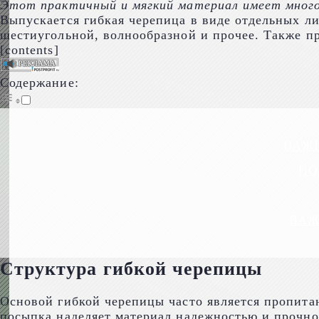
Этот практичный и мягкий материал имеет много
Выпускается гибкая черепица в виде отдельных 
шестиугольной, волнообразной и прочее. Также пр
[contents]
Содержание:
ВАЖ
ПО
ВАЖ
Структура гибкой черепицы
Основой гибкой черепицы часто является пропи
посыпка наделяет материал надежностью и прочно