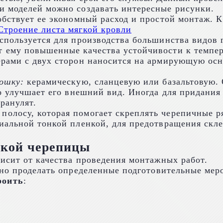
и моделей можно создавать интересные рисунки.
бствует ее экономный расход и простой монтаж. К
спользуется для производства большинства видов 
 ему повышенные качества устойчивости к темпер
рами с двух сторон наносится на армирующую осно
ошку:
керамическую, сланцевую или базальтовую. 
но улучшает его внешний вид. Иногда для придани
ранулят.
лосу, которая помогает скреплять черепичные ря
иальной тонкой пленкой, для предотвращения скле
бкой черепицы
исит от качества проведения монтажных работ.
жно проделать определенные подготовительные мер
роить
: