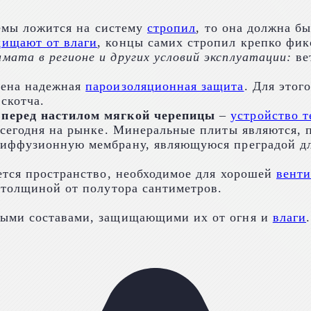
темы ложится на систему
стропил
, то она должна б
щищают от влаги
, концы самих стропил крепко фик
ата в регионе и других условий эксплуатации:
ве
лена надежная
пароизоляционная защита
. Для этог
скотча.
 перед настилом мягкой черепицы
–
устройство 
 сегодня на рынке. Минеральные плиты являются, 
иффузионную мембрану, являющуюся преградой дл
ется пространство, необходимое для хорошей
вент
 толщиной от полутора сантиметров.
ными составами, защищающими их от огня и
влаги
.