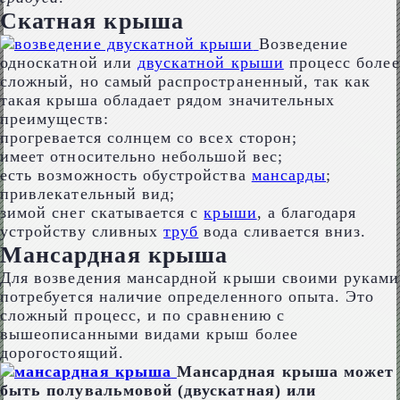
Скатная крыша
Возведение
односкатной или
двускатной крыши
процесс более
сложный, но самый распространенный, так как
такая крыша обладает рядом значительных
преимуществ:
прогревается солнцем со всех сторон;
имеет относительно небольшой вес;
есть возможность обустройства
мансарды
;
привлекательный вид;
зимой снег скатывается c
крыши
, а благодаря
устройству сливных
труб
вода сливается вниз.
Мансардная крыша
Для возведения мансардной крыши своими руками
потребуется наличие определенного опыта. Это
сложный процесс, и по сравнению с
вышеописанными видами крыш более
дорогостоящий.
Мансардная крыша может
быть полувальмовой (двускатная) или