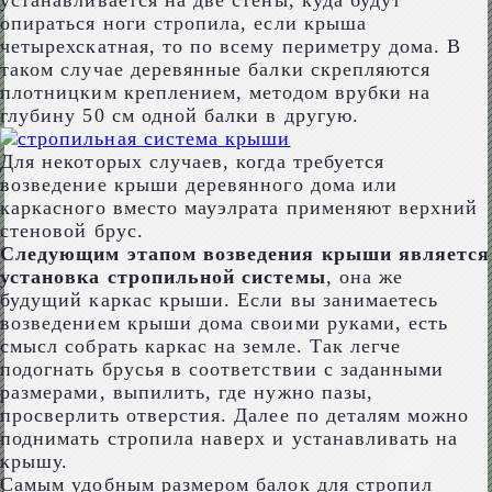
устанавливается на две стены, куда будут
опираться ноги стропила, если крыша
четырехскатная, то по всему периметру дома. В
таком случае деревянные балки скрепляются
плотницким креплением, методом врубки на
глубину 50 см одной балки в другую.
Для некоторых случаев, когда требуется
возведение крыши деревянного дома или
каркасного вместо мауэлрата применяют верхний
стеновой брус.
Следующим этапом возведения крыши является
установка стропильной системы
, она же
будущий каркас крыши. Если вы занимаетесь
возведением крыши дома своими руками, есть
смысл собрать каркас на земле. Так легче
подогнать брусья в соответствии с заданными
размерами, выпилить, где нужно пазы,
просверлить отверстия. Далее по деталям можно
поднимать стропила наверх и устанавливать на
крышу.
Самым удобным размером балок для стропил