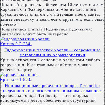
Опытный строитель с более чем 10 летнем стажем
Каркасных и Фахверковых домов из клеенного
бруса, делюсь опытом с читателями моего сайта,
жмите звездочку и делитесь с друзьями, если было
полезно!
Понравилась статья? Поделиться с друзьями:
Вам также может быть интересно
Крыша
0
2 234.
Гидроизоляция плоской кровли – современные
материалы и их характеристики
Крыша относится к основным элементам любого
сооружения. К ее главным свойствам можно
отнести защиту
Крыша
0
1 823.
Инновационные кровельные опоры Termoclip:
надежность и долговечность в одном «флаконе»
Кровельная опора Termoclip — это широко
используемый метод обеспечения структурной