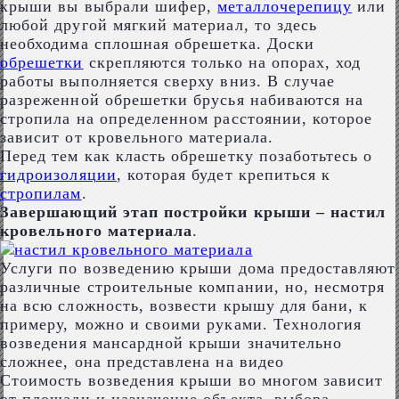
крыши вы выбрали шифер,
металлочерепицу
или
любой другой мягкий материал, то здесь
необходима сплошная обрешетка. Доски
обрешетки
скрепляются только на опорах, ход
работы выполняется сверху вниз. В случае
разреженной обрешетки брусья набиваются на
стропила на определенном расстоянии, которое
зависит от кровельного материала.
Перед тем как класть обрешетку позаботьтесь о
гидроизоляции
, которая будет крепиться к
стропилам
.
Завершающий этап постройки крыши – настил
кровельного материала
.
Услуги по возведению крыши дома предоставляют
различные строительные компании, но, несмотря
на всю сложность, возвести крышу для бани, к
примеру, можно и своими руками. Технология
возведения мансардной крыши значительно
сложнее, она представлена на видео
Стоимость возведения крыши во многом зависит