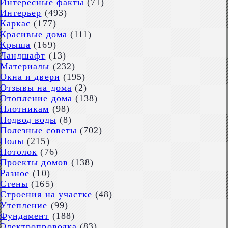
Интересные факты
(71)
Интерьер
(493)
Каркас
(177)
Красивые дома
(111)
Крыша
(169)
Ландшафт
(13)
Материалы
(232)
Окна и двери
(195)
Отзывы на дома
(2)
Отопление дома
(138)
Плотникам
(98)
Подвод воды
(8)
Полезные советы
(702)
Полы
(215)
Потолок
(76)
Проекты домов
(138)
Разное
(10)
Стены
(165)
Строения на участке
(48)
Утепление
(99)
Фундамент
(188)
Электропроводка
(83)