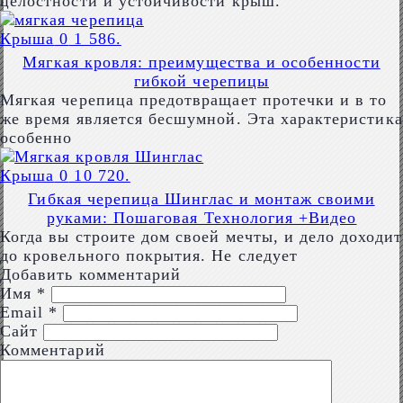
целостности и устойчивости крыш.
Крыша
0
1 586.
Мягкая кровля: преимущества и особенности
гибкой черепицы
Мягкая черепица предотвращает протечки и в то
же время является бесшумной. Эта характеристика
особенно
Крыша
0
10 720.
Гибкая черепица Шинглас и монтаж своими
руками: Пошаговая Технология +Видео
Когда вы строите дом своей мечты, и дело доходит
до кровельного покрытия. Не следует
Добавить комментарий
Имя
*
Email
*
Сайт
Комментарий