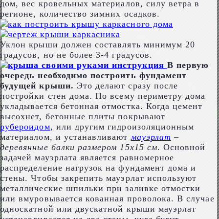
дом, вес кровельных материалов, силу ветра в
регионе, количество зимних осадков.
Уклон крыши должен составлять минимум 20
градусов, но не более 3-4 градусов.
В первую
очередь необходимо построить фундамент
будущей крыши.
Это делают сразу после
постройки стен дома. По всему периметру дома
укладывается бетонная отмостка. Когда цемент
высохнет, бетонные плиты покрывают
рубероидом
, или другим гидроизоляционным
материалом, и устанавливают
мауэрлат
–
деревянные балки размером 15х15 см
. Основной
задачей мауэрлата является равномерное
распределение нагрузок на фундамент дома и
стены. Чтобы закрепить мауэрлат используют
металлические шпильки при заливке отмостки
или вмуровывается кованная проволока. В случае
односкатной или двускатной крыши мауэрлат