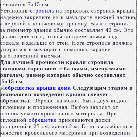
считается 7х15 см.
Установив
стропила
на торцевых сторонах крыши,
надежно закрепите их к мауэлрату нижней частью,
а верхней к коньковому прогону. Вылет стропил
за периметр здания обычно составляет 40 см. Это
делают для того, чтобы во время дождя вода
стекала подальше от стен. Нога стропила должна
упираться в мауэлрат с помощью заранее
заготовленной выемки.
Для лучшей прочности кровли стропила
гвоздями скрепляют с балками, именуемыми
ригелем, размер которых обычно составляет
5х15 см
Следующим этапом в
технологии возведения крыши следует
обрешетка
. Обрешетка может быть двух видов,
сплошная и прореженная. Выбор зависит от
используемого кровельного материала. При
сплошной
обрешетке
применяются доски
толщиной в 25 см, длина 2 м. Если вы выбрали в
качестве кровельного материала при возведении