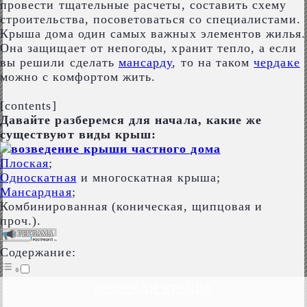
провести тщательные расчеты, составить схему
строительства, посоветоваться со специалистами.
Крыша дома один самых важных элементов жилья.
Она защищает от непогоды, хранит тепло, а если
вы решили сделать
мансарду
, то на таком
чердаке
можно с комфортом жить.
[contents]
Давайте разберемся для начала, какие же
существуют виды крыш:
Плоская
;
Односкатная
и многоскатная крыша;
Мансардная
;
Комбинированная (коническая, щипцовая и
проч.).
Содержание:
ПЛОСКАЯ КРЫША