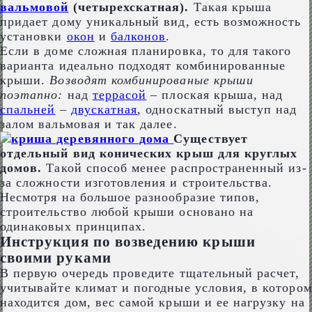
вальмовой
(четырехскатная).
Такая крыша
придает дому уникальный вид, есть возможность
установки
окон
и
балконов
.
Если в доме сложная планировка, то для такого
варианта идеально подходят комбинированные
крыши.
Возводят комбинированые крыши
поэтапно:
над
террасой
– плоская крыша, над
спальней
–
двускатная
, односкатный выступ над
залом вальмовая и так далее.
Существует
отдельный вид конических крыш для круглых
домов.
Такой способ менее распространенный из-
за сложности изготовления и строительства.
Несмотря на большое разнообразие типов,
строительство любой крыши основано на
одинаковых принципах.
Инструкция по возведению крыши
своими руками
В первую очередь проведите тщательный расчет,
учитывайте климат и погодные условия, в котором
находится дом, вес самой крыши и ее нагрузку на