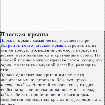
СКАТНАЯ КРЫША
МАНСАРДНАЯ КРЫША
ИНСТРУКЦИЯ ПО ВОЗВЕДЕНИЮ КРЫШИ
СВОИМИ РУКАМИ
Плоская крыша
Плоская
крыша самая легкая и дешевая при
строительстве,
она не требует возведения сложного каркаса из
дерева, изготавливается в кратчайшие сроки. На
плоской крыше можно отдыхать летом, соорудить
садик, поставить надувной бассейн, разводить
птиц.
Однако односкатные крыши имеют и ряд
значительных недостатков.
За ними нужен
постоянный уход:
зимой сметать снег, следить
чтобы на крыше не скапливалось много воды,
дабы избежать проникновения влаги в дом.
Возводится односкатная крыша под
уклоном в 2-3
градуса
.