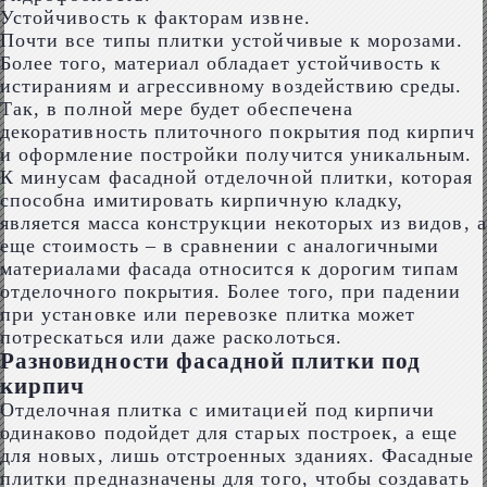
Устойчивость к факторам извне.
Почти все типы плитки устойчивые к морозами.
Более того, материал обладает устойчивость к
истираниям и агрессивному воздействию среды.
Так, в полной мере будет обеспечена
декоративность плиточного покрытия под кирпич
и оформление постройки получится уникальным.
К минусам фасадной отделочной плитки, которая
способна имитировать кирпичную кладку,
является масса конструкции некоторых из видов, а
еще стоимость – в сравнении с аналогичными
материалами фасада относится к дорогим типам
отделочного покрытия. Более того, при падении
при установке или перевозке плитка может
потрескаться или даже расколоться.
Разновидности фасадной плитки под
кирпич
Отделочная плитка с имитацией под кирпичи
одинаково подойдет для старых построек, а еще
для новых, лишь отстроенных зданиях. Фасадные
плитки предназначены для того, чтобы создавать