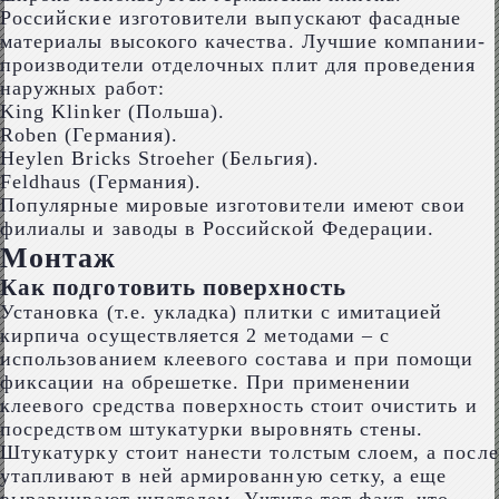
Российские изготовители выпускают фасадные
материалы высокого качества. Лучшие компании-
производители отделочных плит для проведения
наружных работ:
King Klinker (Польша).
Roben (Германия).
Heylen Bricks Stroeher (Бельгия).
Feldhaus (Германия).
Популярные мировые изготовители имеют свои
филиалы и заводы в Российской Федерации.
Монтаж
Как подготовить поверхность
Установка (т.е. укладка) плитки с имитацией
кирпича осуществляется 2 методами – с
использованием клеевого состава и при помощи
фиксации на обрешетке. При применении
клеевого средства поверхность стоит очистить и
посредством штукатурки выровнять стены.
Штукатурку стоит нанести толстым слоем, а после
утапливают в ней армированную сетку, а еще