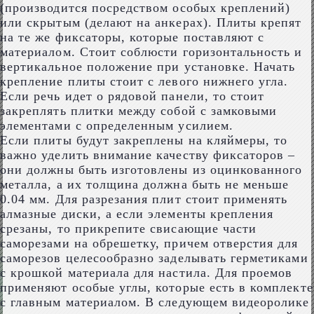
(производится посредством особых креплений)
или скрытым (делают на анкерах). Плиты крепят
на те же фиксаторы, которые поставляют с
материалом. Стоит соблюсти горизонтальность и
вертикальное положение при установке. Начать
крепление плиты стоит с левого нижнего угла.
Если речь идет о рядовой панели, то стоит
закреплять плитки между собой с замковыми
элементами с определенным усилием.
Если плиты будут закреплены на кляймеры, то
важно уделить внимание качеству фиксаторов –
они должны быть изготовлены из оцинкованного
металла, а их толщина должна быть не меньше
0.04 мм. Для разрезания плит стоит применять
алмазные диски, а если элементы крепления
срезаны, то прикрепите свисающие части
саморезами на обрешетку, причем отверстия для
саморезов целесообразно заделывать герметиками
с крошкой материала для настила. Для проемов
применяют особые углы, которые есть в комплекте
с главным материалом. В следующем видеоролике