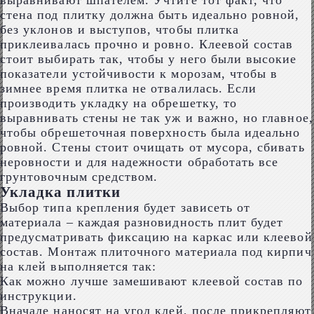
выравнивают шпателем. Учтите тот факт, что
стена под плитку должна быть идеально ровной,
без уклонов и выступов, чтобы плитка
приклеивалась прочно и ровно. Клеевой состав
стоит выбирать так, чтобы у него были высокие
показатели устойчивости к морозам, чтобы в
зимнее время плитка не отвалилась. Если
производить укладку на обрешетку, то
выравнивать стены не так уж и важно, но главное,
чтобы обрешеточная поверхность была идеально
ровной. Стены стоит очищать от мусора, сбивать
неровности и для надежности обработать все
грунтовочным средством.
Укладка плитки
Выбор типа крепления будет зависеть от
материала – каждая разновидность плит будет
предусматривать фиксацию на каркас или клеевой
состав. Монтаж плиточного материала под кирпич
на клей выполняется так:
Как можно лучше замешивают клеевой состав по
инструкции.
Вначале наносят на угол клей, после прикрепляют