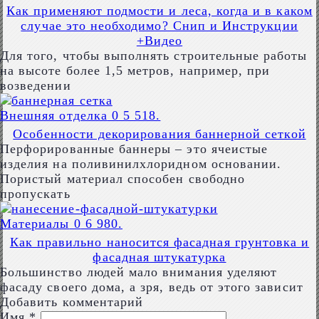
Как применяют подмости и леса, когда и в каком
случае это необходимо? Снип и Инструкции
+Видео
Для того, чтобы выполнять строительные работы
на высоте более 1,5 метров, например, при
возведении
Внешняя отделка
0
5 518.
Особенности декорирования баннерной сеткой
Перфорированные баннеры – это ячеистые
изделия на поливинилхлоридном основании.
Пористый материал способен свободно
пропускать
Материалы
0
6 980.
Как правильно наносится фасадная грунтовка и
фасадная штукатурка
Большинство людей мало внимания уделяют
фасаду своего дома, а зря, ведь от этого зависит
Добавить комментарий
Имя
*