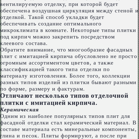
вентилируемую отделку, при которой будет
обеспечена воздушная циркуляция между стеной и
отделкой. Такой способ укладки будет
обеспечивать создание оптимального
микроклимата в комнате. Некоторые типы плитки
под кирпич можно закрепить посредством
клеевого состава.
Обратите внимание, что многообразие фасадных
плит с имитацией кирпича обусловлено не просто
огромным ассортиментом цветов, а также
классификацией такого типа отделки по
материалу изготовления. Более того, коллекции
разных типов изделий из плитки бывают разными
по форме, размеру и фактурам.
Отличают несколько типов отделочной
плитки с имитацией кирпича.
Керамическая
Одним из наиболее популярных типов плит для
фасадной отделки стал керамический материал. В
составе материала есть минеральные компоненты,
глина и песок. Плиты формируют, а после при