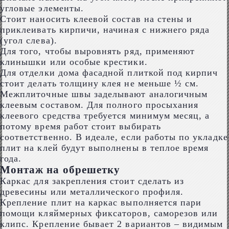
угловые элементы.
Стоит наносить клеевой состав на стены и
приклеивать кирпичи, начиная с нижнего ряда
(угол слева).
Для того, чтобы выровнять ряд, применяют
клинышки или особые крестики.
Для отделки дома фасадной плиткой под кирпич
стоит делать толщину клея не меньше ½ см.
Межплиточные швы заделывают аналогичным
клеевым составом. Для полного просыхания
клеевого средства требуется минимум месяц, а
потому время работ стоит выбирать
соответственно. В идеале, если работы по укладке
плит на клей будут выполнены в теплое время
года.
Монтаж на обрешетку
Каркас для закрепления стоит сделать из
древесины или металлического профиля.
Крепление плит на каркас выполняется пари
помощи кляймерных фиксаторов, саморезов или
клипс. Крепление бывает 2 вариантов – видимым