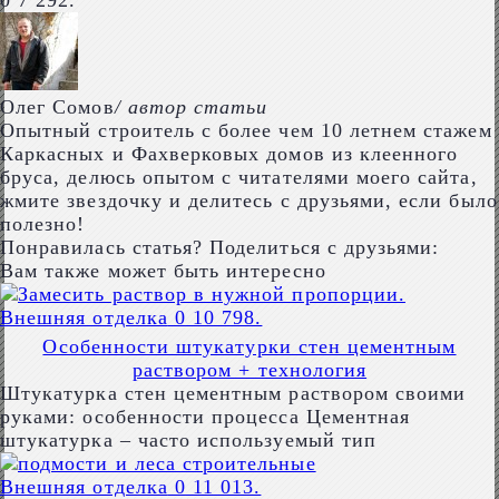
0
7 292.
Олег Сомов
/ автор статьи
Опытный строитель с более чем 10 летнем стажем
Каркасных и Фахверковых домов из клеенного
бруса, делюсь опытом с читателями моего сайта,
жмите звездочку и делитесь с друзьями, если было
полезно!
Понравилась статья? Поделиться с друзьями:
Вам также может быть интересно
Внешняя отделка
0
10 798.
Особенности штукатурки стен цементным
раствором + технология
Штукатурка стен цементным раствором своими
руками: особенности процесса Цементная
штукатурка – часто используемый тип
Внешняя отделка
0
11 013.