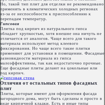
Но, такой тип плит для отделки не рекомендовано
применять в климатических холодных регионах
из-за ее неспособности к приспособлению к
перепадам температур.
Гипсовая
Плитка под кирпич из натурального гипса
обладает хрупкостью, хотя внешне она ничуть не
отличается от аналогов. Чаще всего для такого
материала используют метод клеевого
фиксирования. Но чаще всего такие плитки
применяют для установки в помещении. Фасадные
разновидности материала из гипса
малоэффективны, так как недостаточно прочные.
Еще фасадные плиты делают на цокольные или
под кирпич.
Отличия от остальных типов фасадных
плит
Плиты, которые имеют для оформления фасада
загородного дома, могут быть сделаны н просто в
виде кирпичной кладки. Есть и иные типы