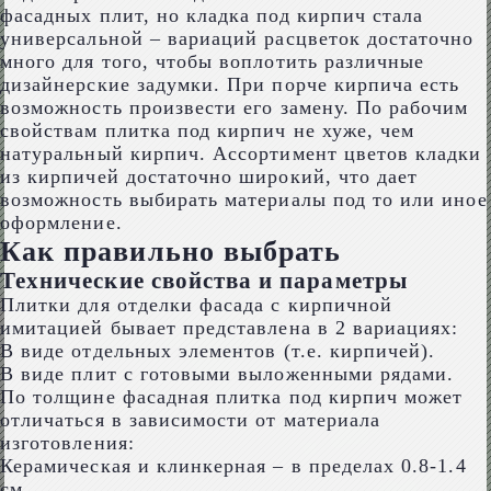
фасадных плит, но кладка под кирпич стала
универсальной – вариаций расцветок достаточно
много для того, чтобы воплотить различные
дизайнерские задумки. При порче кирпича есть
возможность произвести его замену. По рабочим
свойствам плитка под кирпич не хуже, чем
натуральный кирпич. Ассортимент цветов кладки
из кирпичей достаточно широкий, что дает
возможность выбирать материалы под то или иное
оформление.
Как правильно выбрать
Технические свойства и параметры
Плитки для отделки фасада с кирпичной
имитацией бывает представлена в 2 вариациях:
В виде отдельных элементов (т.е. кирпичей).
В виде плит с готовыми выложенными рядами.
По толщине фасадная плитка под кирпич может
отличаться в зависимости от материала
изготовления:
Керамическая и клинкерная – в пределах 0.8-1.4
см.