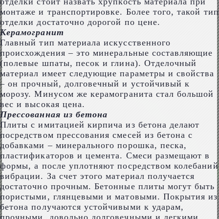
отделки стоит назвать хрупкость материала при
монтаже и транспортировке. Более того, такой тип
отделки достаточно дорогой по цене.
Керамогранит
Главный тип материала искусственного
происхождения – это минеральные составляющие
(полевые шпаты, песок и глина). Отделочный
материал имеет следующие параметры и свойства
– он прочный, долговечный и устойчивый к
морозу. Минусом же керамогранита стал большой
вес и высокая цена.
Прессованная из бетона
Плиты с имитацией кирпича из бетона делают
посредством прессования смесей из бетона с
добавками – минерального порошка, песка,
пластификаторов и цемента. Смеси размещают в
формы, а после уплотняют посредством колебаний
вибрации. За счет этого материал получается
достаточно прочным. Бетонные плиты могут быть
пористыми, глянцевыми и матовыми. Покрытия из
бетона получаются устойчивыми к ударам,
прочными, довольно долговечными и легкими.