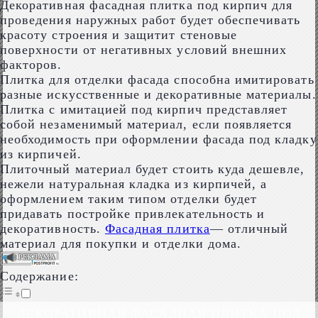
Декоративная фасадная плитка под кирпич для
проведения наружных работ будет обеспечивать
красоту строения и защитит стеновые
поверхности от негативных условий внешних
факторов.
Плитка для отделки фасада способна имитировать
разные искусственные и декоративные материалы.
Плитка с имитацией под кирпич представляет
собой незаменимый материал, если появляется
необходимость при оформлении фасада под кладку
из кирпичей.
Плиточный материал будет стоить куда дешевле,
нежели натуральная кладка из кирпичей, а
оформлением таким типом отделки будет
придавать постройке привлекательность и
декоративность.
Фасадная плитка
— отличный
материал для покупки и отделки дома.
Содержание:
ДЕКОРАТИВНАЯ ФАСАДНАЯ ПЛИТКА ПОД