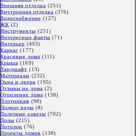
Внешняя отделка
(251)
Внутренняя отделка
(376)
Водоснабжение
(127)
ЖК
(2)
Инструменты
(251)
Интересные факты
(71)
Интерьер
(493)
Каркас
(177)
Красивые дома
(111)
Крыша
(169)
Ландшафт
(13)
Материалы
(232)
Окна и двери
(195)
Отзывы на дома
(2)
Отопление дома
(138)
Плотникам
(98)
Подвод воды
(8)
Полезные советы
(702)
Полы
(215)
Потолок
(76)
Проекты домов
(138)