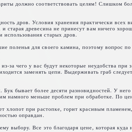
бариты должно соответствовать целям! Слишком бо
ность дров. Условия хранения практически всех в
, и старая древесина не принесут вам ничего хоро
и использования старых дров.
е поленья для своего камина, поэтому вопрос по 
из-за чего у вас будут некоторые неудобства при 
риходится заменять цепи. Выдерживать граб следует
. Бук бывает более десяти разновидностей. У него
 ним намного меньше проблем при обработке. По це
яет хлопот при растопке, горит красивым пламенем
лностью оправдан.
у выбору. Все это благодаря цене, которая куда ни