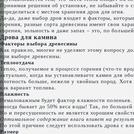
Принимая решения об установке, не забывайте о св
определиться с местом хранения дров для огня.
Да-да, даже выбор дров входит в факторы, котор
горения, разные сорта древесины имеют свои хара
горения, зольность и даже запах – это, по большей
Дрова для камина
Факторы выбора древесины
Как правило, многие не уделяют этому вопросу до
при выборе древесины.
Теплоотдача
Тепло, получаемое в процессе горения (что-то в
актуально, когда вы устанавливаете камин для обо
плотность больше, нежели у хвойных пород. Хотя 
как вариант топлива.
Влажность
Немаловажным будет фактор влажности поленьев. К
иногда бывает до 50% веса воды! Так, по большей 
Но и пересушенность не является хорошим свойств
Оптимальное содержание влаги влияет на результ
По этой причине следует использовать дрова с вла
Размер