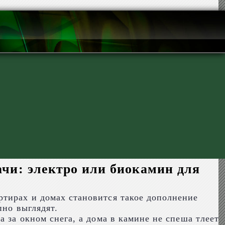
ачи: электро или биокамин для
ртирах и домах становится такое дополнение
пно выглядят.
да за окном снега, а дома в камине не спеша тлеет