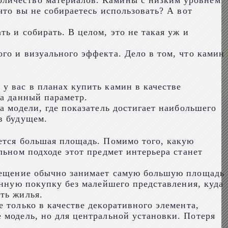
оличество материалов. Камины с низким уровнем
что вы не собираетесь использовать? А вот
ь и собирать. В целом, это не такая уж и
го и визуального эффекта. Дело в том, что камин
у вас в планах купить камин в качестве
на данный параметр.
а модели, где показатель достигает наибольшего
в будущем.
уется большая площадь. Помимо того, какую
льном подходе этот предмет интерьера станет
мещение обычно занимает самую большую площадь
анную покупку без малейшего представления, куда
ть жилья.
 только в качестве декоративного элемента,
е модель, но для центральной установки. Потеря
.