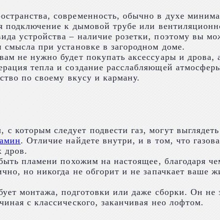
остранства, современность, обычно в духе минима
ся подключение к дымовой трубе или вентиляционн
ида устройства – наличие розетки, поэтому вы мо
 смысла при установке в загородном доме.
ам не нужно будет покупать аксессуары и дрова, а
рация тепла и создание расслабляющей атмосферы.
ство по своему вкусу и карману.
 с которым следует подвести газ, могут выглядет
амин
. Отличие найдете внутри, и в том, что газо
х дров.
т быть пламени похожим на настоящее, благодаря 
чно, но никогда не обгорит и не запачкает ваше ж
бует монтажа, подготовки или даже сборки. Он не 
чиная с классического, заканчивая нео лофтом.