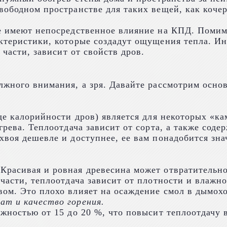
ободном пространстве для таких вещей, как кочерг
ые имеют непосредственное влияние на КПД. Помим
ктеристики, которые создадут ощущения тепла. Ин
 части, зависит от свойств дров.
лжного внимания, а зря. Давайте рассмотрим осно
роде калорийности дров) является для некоторых 
грева. Теплоотдача зависит от сорта, а также сод
хвоя дешевле и доступнее, ее вам понадобится зна
расивая и ровная древесина может отвратительно 
части, теплоотдача зависит от плотности и влажно
ом. Это плохо влияет на осаждение смол в дымохо
ат и качество горения.
жностью от 15 до 20 %, что повысит теплоотдачу в