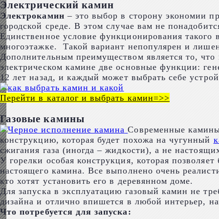
Электрический камин
Электрокамин
– это выбор в сторону экономии пр
городской среде. В этом случае вам не понадобит
Единственное условие функционирования такого в
многоэтажке. Такой вариант непопулярен и лишен
Дополнительным преимуществом является то, что в
электрическом камине две основные функции: гене
12 лет назад, и каждый может выбрать себе устрой
Перейти в каталог и выбрать камин=>>
Газовые камины
Современные камины,
конструкцию, которая будет похожа на чугунный
к
сжигания газа (иногда – жидкости), а не настоящи
У горелки особая конструкция, которая позволяе
настоящего камина. Все выполнено очень реалисти
кто хотят установить его в деревянном доме.
Для запуска в эксплуатацию газовый камин не тре
дизайна и отлично впишется в любой интерьер, на
Что потребуется для запуска: