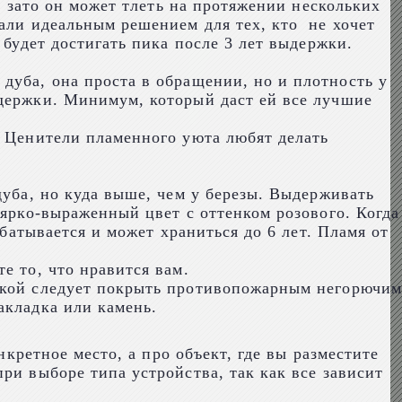
о зато он может тлеть на протяжении нескольких
тали идеальным решением для тех, кто не хочет
 будет достигать пика после 3 лет выдержки.
дуба, она проста в обращении, но и плотность у
ыдержки. Минимум, который даст ей все лучшие
. Ценители пламенного уюта любят делать
дуба, но куда выше, чем у березы. Выдерживать
 ярко-выраженный цвет с оттенком розового. Когда
абатывается и может храниться до 6 лет. Пламя от
е то, что нравится вам.
опкой следует покрыть противопожарным негорючим
акладка или камень.
нкретное место, а про объект, где вы разместите
ри выборе типа устройства, так как все зависит