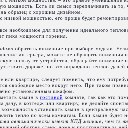
а с низкой мощностью – это прямое уменьшение к
ую мощность. Есть ли смысл переплачивать за то, 
 на образец с хорошим дизайном.
с низкой мощностью, его проще будет ремонтироват
се необходимое для получения идеального теплово
нет пика мощности горения.
одимо
обратить внимание при выборе модели. Если 
рашение интерьера, можете не обращать внимания 
ескую пользу от устройства, обращайте внимание н
т стоить дороже, но это оправдано теплоотдачей 
е или квартире, следует помнить, что ему потреб
тся свободное место вокруг него. При таком прави
дачно установленным шкафом.
зметить камин в
гостиной
комнате, так как это по
а дачу, в коттедж или квартиру, не делайте спонт
 возможность установить камин в центральную час
лить тепло по всем комнатам. Если камин будет не
йства автоматически имеют КПД меньше
, чем та ж
енужный обогрев стены дома и пространства за ней