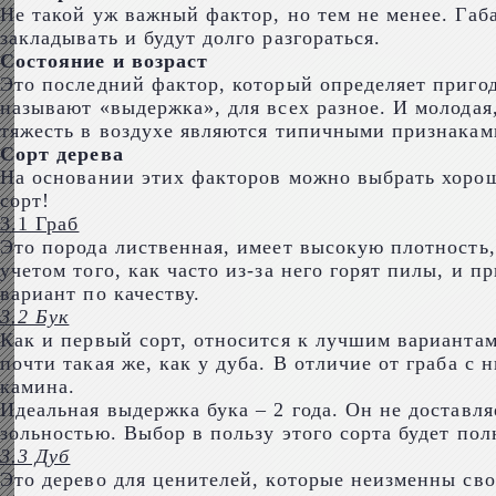
Не такой уж важный фактор, но тем не менее. Га
закладывать и будут долго разгораться.
Состояние и возраст
Это последний фактор, который определяет пригод
называют «выдержка», для всех разное. И молодая
тяжесть в воздухе являются типичными признакам
Сорт дерева
На основании этих факторов можно выбрать хороши
сорт!
3.1 Граб
Это порода лиственная, имеет высокую плотность, 
учетом того, как часто из-за него горят пилы, и п
вариант по качеству.
3.2 Бук
Как и первый сорт, относится к лучшим вариантам
почти такая же, как у дуба. В отличие от граба с
камина.
Идеальная выдержка бука – 2 года. Он не доставл
зольностью. Выбор в пользу этого сорта будет по
3.3 Дуб
Это дерево для ценителей, которые неизменны своем