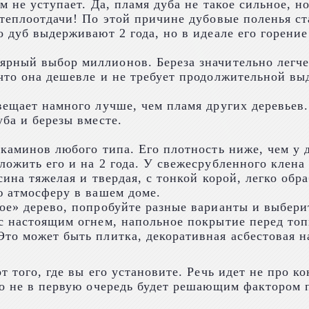
м не уступает. Да, пламя дуба не такое сильное, н
 теплоотдачи! По этой причине дубовые поленья с
 дуб выдерживают 2 года, но в идеале его горение
ярный выбор миллионов. Береза значительно легче 
 что она дешевле и не требует продолжительной в
вещает намного лучше, чем пламя других деревьев
ба и березы вместе.
 каминов любого типа. Его плотность ниже, чем у 
ложить его и на 2 года. У свежесрубленного клена
сина тяжелая и твердая, с тонкой корой, легко обр
ю атмосферу в вашем доме.
ое» дерево, попробуйте разные варианты и выберит
 с настоящим огнем, напольное покрытие перед т
то может быть плитка, декоративная асбестовая н
 того, где вы его установите. Речь идет не про ко
то не в первую очередь будет решающим фактором п