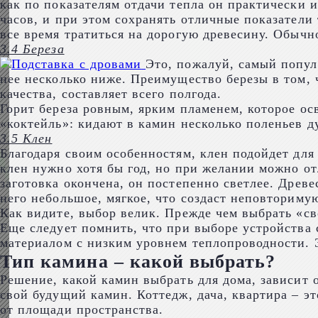
как по показателям отдачи тепла он практически и
часов, и при этом сохранять отличные показатели
все время тратиться на дорогую древесину. Обычно
3.4 Береза
Это, пожалуй, самый попул
нее несколько ниже. Преимущество березы в том,
качества, составляет всего полгода.
Горит береза ровным, ярким пламенем, которое ос
«коктейль»: кидают в камин несколько поленьев ду
3.5 Клен
Благодаря своим особенностям, клен подойдет для
клен нужно хотя бы год, но при желании можно от
заготовка окончена, он постепенно светлее. Древе
него небольшое, мягкое, что создаст неповториму
Как видите, выбор велик. Прежде чем выбрать «св
Еще следует помнить, что при выборе устройства
материалом с низким уровнем теплопроводности. Э
Тип камина – какой выбрать?
Решение, какой камин выбрать для дома, зависит от
свой будущий камин. Коттедж, дача, квартира – э
от площади пространства.