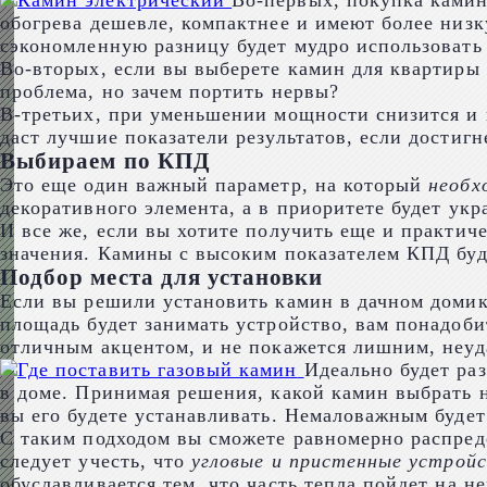
Во-первых, покупка камин
обогрева дешевле, компактнее и имеют более низк
сэкономленную разницу будет мудро использовать
Во-вторых, если вы выберете камин для квартиры 
проблема, но зачем портить нервы?
В-третьих, при уменьшении мощности снизится и в
даст лучшие показатели результатов, если достиг
Выбираем по КПД
Это еще один важный параметр, на который
необх
декоративного элемента, а в приоритете будет ук
И все же, если вы хотите получить еще и практич
значения. Камины с высоким показателем КПД буду
Подбор места для установки
Если вы решили установить камин в дачном домик
площадь будет занимать устройство, вам понадоби
отличным акцентом, и не покажется лишним, неу
Идеально будет ра
в доме. Принимая решения, какой камин выбрать н
вы его будете устанавливать. Немаловажным будет
С таким подходом вы сможете равномерно распреде
следует учесть, что
угловые и пристенные устро
обуславливается тем, что часть тепла пойдет на н