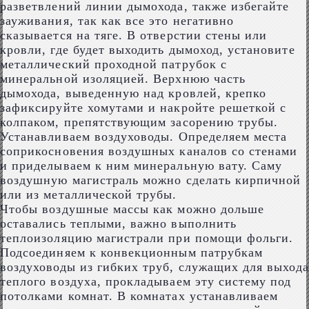
разветвлений линии дымохода, также избегайте
зауживания, так как все это негативно
сказывается на тяге. В отверстии стены или
кровли, где будет выходить дымоход, установите
металлический проходной патрубок с
минеральной изоляцией. Верхнюю часть
дымохода, выведенную над кровлей, крепко
зафиксируйте хомутами и накройте решеткой с
колпаком, препятствующим засорению трубы.
Устанавливаем воздуховоды. Определяем места
соприкосновения воздушных каналов со стенами
и приделываем к ним минеральную вату. Саму
воздушную магистраль можно сделать кирпичной
или из металлической трубы.
Чтобы воздушные массы как можно дольше
оставались теплыми, важно выполнить
теплоизоляцию магистрали при помощи фольги.
Подсоединяем к конвекционным патрубкам
воздуховоды из гибких труб, служащих для выхода
теплого воздуха, прокладываем эту систему под
потолками комнат. В комнатах устанавливаем