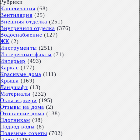
Рубрики
Kaнализация
(68)
Вентиляция
(25)
Внешняя отделка
(251)
Внутренняя отделка
(376)
Водоснабжение
(127)
ЖК
(2)
Инструменты
(251)
Интересные факты
(71)
Интерьер
(493)
Каркас
(177)
Красивые дома
(111)
Крыша
(169)
Ландшафт
(13)
Материалы
(232)
Окна и двери
(195)
Отзывы на дома
(2)
Отопление дома
(138)
Плотникам
(98)
Подвод воды
(8)
Полезные советы
(702)
Полы
(215)