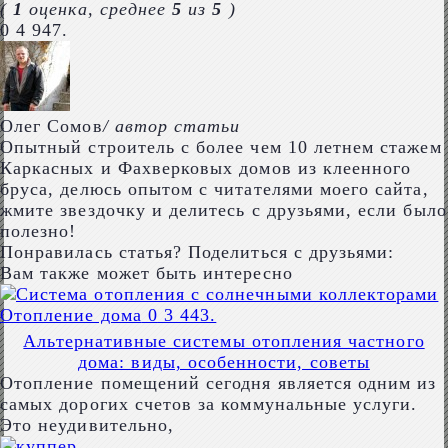
(
1
оценка, среднее
5
из
5
)
0
4 947.
Олег Сомов
/ автор статьи
Опытный строитель с более чем 10 летнем стажем
Каркасных и Фахверковых домов из клеенного
бруса, делюсь опытом с читателями моего сайта,
жмите звездочку и делитесь с друзьями, если было
полезно!
Понравилась статья? Поделиться с друзьями:
Вам также может быть интересно
Отопление дома
0
3 443.
Альтернативные системы отопления частного
дома: виды, особенности, советы
Отопление помещений сегодня является одним из
самых дорогих счетов за коммунальные услуги.
Это неудивительно,