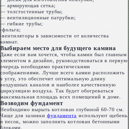
— армирующая сетка;
— толстостенные трубы;
— вентиляционные патрубки;
— гибкие трубы;
-фольга;
-вентиляторы в зависимости от количества
комнат.
Выбираем место для будущего камина
Даже если вам хочется, чтобы камин был главным
элементом в дизайне, руководствоваться в первую
очередь необходимо практическими
соображениями. Лучше всего камин расположить
в углу, это обеспечит оптимальную длину
воздушных каналов и наиболее качественную
циркуляцию воздуха. Так будет обогреваться
максимальная площадь всех помещений в доме.
Возводим фундамент
Необходимо вырыть котлован глубиной 60-70 см.
Чаще для заливки
фундамента
используют щебень
и песок, можно заполнить котлован бетонными
блоками.