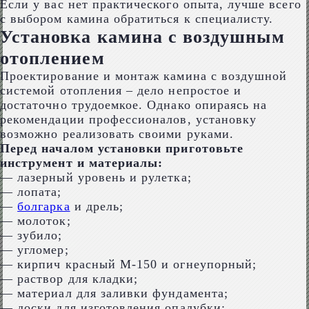
Если у вас нет практического опыта, лучше всего
с выбором камина обратиться к специалисту.
Установка камина с воздушным
отоплением
Проектирование и монтаж камина с воздушной
системой отопления – дело непростое и
достаточно трудоемкое. Однако опираясь на
рекомендации профессионалов, установку
возможно реализовать своими руками.
Перед началом установки приготовьте
инструмент и материалы:
— лазерный уровень и рулетка;
— лопата;
—
болгарка
и дрель;
— молоток;
— зубило;
— угломер;
— кирпич красный М-150 и огнеупорный;
— раствор для кладки;
— материал для заливки фундамента;
— доски для изготовления опалубки;