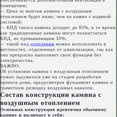
обеспечивается дополнительная вентиляция в
помещении;
— Цена за монтаж камина с воздушным
отоплением будет ниже, чем на камин с водяной
системой;
— КПД такого камина доходит до 85%, в то время,
как традиционные камины могут похвастаться
КПД, не превышающим 35%;
— такой вид
отопления
можно использовать в
местностях, отдаленных от цивилизации, так как
оно прекрасно выполняет свои функции без
электричества.
ВАЖНО:
Об установке камина с воздушным отоплением
нужно задуматься уже на стадии разработки
проекта дома, предусмотрев фундамент камина и
грамотную разводку воздушных каналов.
Состав конструкции камина с
воздушным отоплением
Основная конструкция идентична обычному
камину и включает в себя: