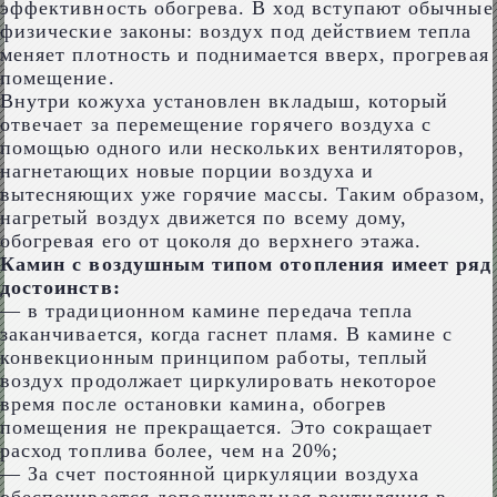
эффективность обогрева. В ход вступают обычные
физические законы: воздух под действием тепла
меняет плотность и поднимается вверх, прогревая
помещение.
Внутри кожуха установлен вкладыш, который
отвечает за перемещение горячего воздуха с
помощью одного или нескольких вентиляторов,
нагнетающих новые порции воздуха и
вытесняющих уже горячие массы. Таким образом,
нагретый воздух движется по всему дому,
обогревая его от цоколя до верхнего этажа.
Камин с воздушным типом отопления имеет ряд
достоинств:
— в традиционном камине передача тепла
заканчивается, когда гаснет пламя. В камине с
конвекционным принципом работы, теплый
воздух продолжает циркулировать некоторое
время после остановки камина, обогрев
помещения не прекращается. Это сокращает
расход топлива более, чем на 20%;
— За счет постоянной циркуляции воздуха