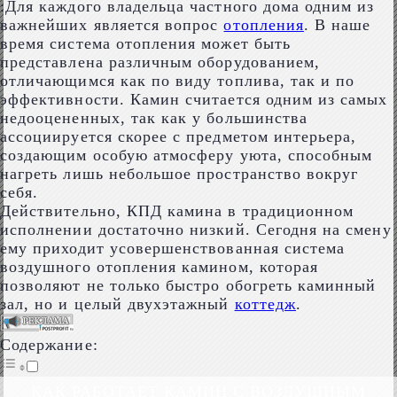
:Для каждого владельца частного дома одним из
важнейших является вопрос
отопления
. В наше
время система отопления может быть
представлена различным оборудованием,
отличающимся как по виду топлива, так и по
эффективности. Камин считается одним из самых
недооцененных, так как у большинства
ассоциируется скорее с предметом интерьера,
создающим особую атмосферу уюта, способным
нагреть лишь небольшое пространство вокруг
себя.
Действительно, КПД камина в традиционном
исполнении достаточно низкий. Сегодня на смену
ему приходит усовершенствованная система
воздушного отопления камином, которая
позволяют не только быстро обогреть каминный
зал, но и целый двухэтажный
коттедж
.
Содержание:
КАК РАБОТАЕТ КАМИН С ВОЗДУШНЫМ