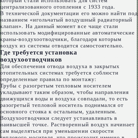
который стали использовать для систем
централизованного отопления с 1933 года.
В технической документации его можно найти под
названием «игольчатый воздушный радиаторный
клапан». На данный момент все чаще стали
использовать модифицированные автоматические
краны-воздухоотводчики, благодаря которым
воздух из системы отводится самостоятельно.
Где требуется установка
воздухоотводчиков
Для обеспечения отвода воздуха в закрытых
отопительных системах требуется соблюсти
определенные правила по монтажу:
Трубы с разогретым тепловым носителем
укладывают таким образом, чтобы направления
движущихся воды и воздуха совпадали, то есть
разогретый тепловой носитель поднимался от
основного стояка к остальным, удаленным.
Воздухоотводчики следует устанавливать в
наивысшей точке. Растворенный воздух начинает
сам выделяться при уменьшении скорости
теплового носителя, что происходит именно в