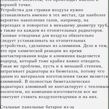
верхней точке.
Устройства для стравки воздуха нужно
устанавливать именно в тех местах, где наиболее
вероятно накопление газов, например, на
переходах и поворотах к меньшему диаметру труб,
а также на каждом из отопительных радиаторов.
Газовые отводчики для воздуха обязательно
следует устанавливать на отопительных
устройствах, сделанных из алюминия. Дело в том,
что при химической реакции во время
контактирования воды и алюминия выделяется
водород, который тоже крайне важно отводить.
Такая же проблема, пусть и в меньшей степени,
затрагивает радиаторы из биметалла, потому что
одним из материалов изготовления также является
алюминий. В полностью биметаллических
радиаторах алюминий не контактирует с тепловым
носителем, но компании-изготовители все же
советуют ставить воздухоотводчики и на них.
Стальные панельные батареи из-за