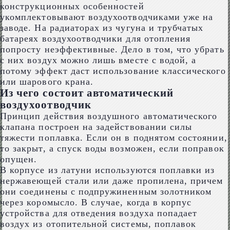
конструкционных особенностей
укомплектовывают воздухоотводчиками уже на
заводе. На радиаторах из чугуна и трубчатых
батареях воздухоотводчики для отопления
попросту неэффективные. Дело в том, что убрать
с них воздух можно лишь вместе с водой, а
потому эффект даст использование классического
или шарового крана.
Из чего состоит автоматический
воздухоотводчик
Принцип действия воздушного автоматического
клапана построен на задействовании силы
тяжести поплавка. Если он в поднятом состоянии,
то закрыт, а спуск воды возможен, если поправок
опущен.
В корпусе из латуни используются поплавки из
нержавеющей стали или даже пропилена, причем
они соединены с подпружиненным золотником
через коромысло. В случае, когда в корпус
устройства для отведения воздуха попадает
воздух из отопительной системы, поплавок