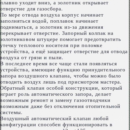
плавно уходит вниз, а золотник открывает
отверстие для газосбора.
По мере отвода воздуха корпус начинает
заполняться водой, поплавок начинает
подниматься, а золотник из-за движения
перекрывает отверстие. Запорный колпак на
золотниковом штуцере помогает предотвратить
утечку теплового носителя при поломке
устройства, а ещё защищает отверстие для отвода
воздуха от грязи и пыли.
В последнее время все чаще стали появляться
устройства, имеющие функцию принудительного
запора воздушного клапана, чтобы можно было
отводить воздух лишь под присмотром мастера.
Обратный клапан особой конструкции, который
играет роль автоматического запора, делает
возможным ремонт и замену газоотводчики
возможным даже без отключения отопительной
системы.
Воздушный автоматический клапан любой
конфигурации способен функционировать в