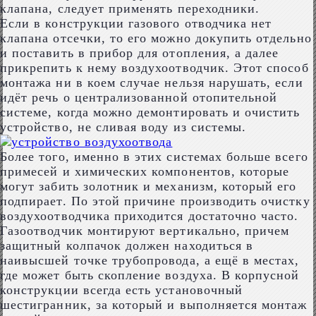
клапана, следует применять переходники.
Если в конструкции газового отводчика нет
клапана отсечки, то его можно докупить отдельно
и поставить в прибор для отопления, а далее
прикрепить к нему воздухоотводчик. Этот способ
монтажа ни в коем случае нельзя нарушать, если
идёт речь о централизованной отопительной
системе, когда можно демонтировать и очистить
устройство, не сливая воду из системы.
Более того, именно в этих системах больше всего
примесей и химических компонентов, которые
могут забить золотник и механизм, который его
подпирает. По этой причине производить очистку
воздухоотводчика приходится достаточно часто.
Газоотводчик монтируют вертикально, причем
защитный колпачок должен находиться в
наивысшей точке трубопровода, а ещё в местах,
где может быть скопление воздуха. В корпусной
конструкции всегда есть установочный
шестигранник, за который и выполняется монтаж