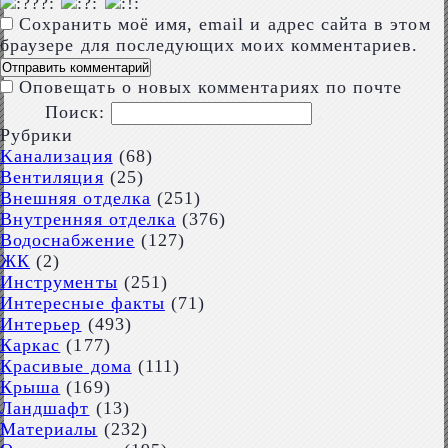
Сохранить моё имя, email и адрес сайта в этом
браузере для последующих моих комментариев.
Оповещать о новых комментариях по почте
Поиск:
Рубрики
Kaнализация
(68)
Вентиляция
(25)
Внешняя отделка
(251)
Внутренняя отделка
(376)
Водоснабжение
(127)
ЖК
(2)
Инструменты
(251)
Интересные факты
(71)
Интерьер
(493)
Каркас
(177)
Красивые дома
(111)
Крыша
(169)
Ландшафт
(13)
Материалы
(232)