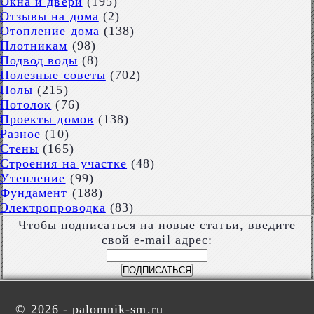
Окна и двери
(195)
Отзывы на дома
(2)
Отопление дома
(138)
Плотникам
(98)
Подвод воды
(8)
Полезные советы
(702)
Полы
(215)
Потолок
(76)
Проекты домов
(138)
Разное
(10)
Стены
(165)
Строения на участке
(48)
Утепление
(99)
Фундамент
(188)
Электропроводка
(83)
Чтобы подписаться на новые статьи, введите
свой e-mail адрес:
©
2026 - palomnik-sm.ru