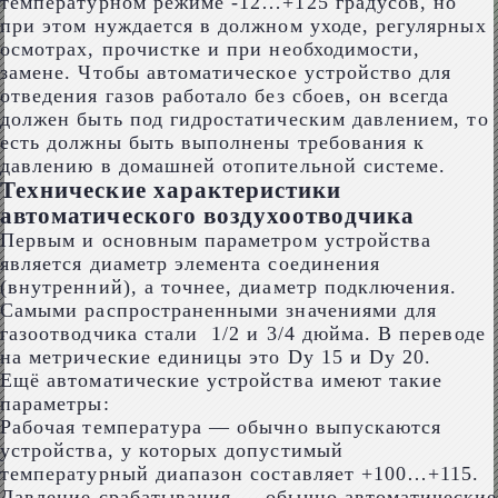
температурном режиме -12…+125 градусов, но
при этом нуждается в должном уходе, регулярных
осмотрах, прочистке и при необходимости,
замене. Чтобы автоматическое устройство для
отведения газов работало без сбоев, он всегда
должен быть под гидростатическим давлением, то
есть должны быть выполнены требования к
давлению в домашней отопительной системе.
Технические характеристики
автоматического воздухоотводчика
Первым и основным параметром устройства
является диаметр элемента соединения
(внутренний), а точнее, диаметр подключения.
Самыми распространенными значениями для
газоотводчика стали 1/2 и 3/4 дюйма. В переводе
на метрические единицы это Dy 15 и Dy 20.
Ещё автоматические устройства имеют такие
параметры:
Рабочая температура — обычно выпускаются
устройства, у которых допустимый
температурный диапазон составляет +100…+115.
Давление срабатывания — обычно автоматические