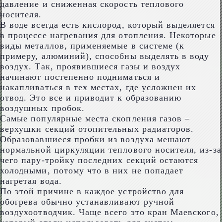
давление и сниженная скорость теплового
носителя.
В воде всегда есть кислород, который выделяется
в процессе нагревания для отопления. Некоторые
виды металлов, применяемые в системе (к
примеру, алюминий), способны выделять в воду
воздух. Так, проявившиеся газы и воздух
начинают постепенно подниматься и
накапливаться в тех местах, где усложнен их
отвод. Это все и приводит к образованию
воздушных пробок.
Самые популярные места скопления газов –
верхушки секций отопительных радиаторов.
Образовавшиеся пробки из воздуха мешают
нормальной циркуляции теплового носителя, из-за
чего пару-тройку последних секций остаются
холодными, потому что в них не попадает
нагретая вода.
По этой причине в каждое устройство для
обогрева обычно устанавливают ручной
воздухоотводчик. Чаще всего это кран Маевского,