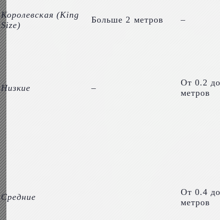
Королевская (
King
Больше 2 метров
–
Size)
От 0.2 до
Низкие
–
метров
От 0.4 до
Средние
метров