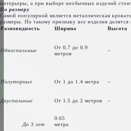
интерьеры, а при выборе необычных изделий стои
По размеру
Самой популярной является металлическая кровать
размеры. По такому признаку все изделия делятся 
Разновидность
Ширина
Высота
От 0.7 до 0.9
Односпальные
–
метров
Полуторные
От 1 до 1.4 метра
–
Двуспальные
От 1.5 до 2 метров
–
0.65
До 3 лет
метра