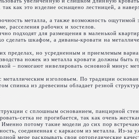
льзовать увеличенную и слишком длинную кровать,
 так как это изделие оснащено лестницей, а навер
рочность металла, а также возможность ощутимой 
ме, расселения рабочих и хостелов.
чно подходят для размещения в маленькой квартир
о сделать шкафом, а диваны-кровати на металличе
их пределах, но усредненным и приемлемым вариан
оизводства ножек из металла кровати должны быть
кой – помогают нивелировать основной минус мет
с металлическим изголовьем. По традиции основан
том спинка из древесины обладает резной структур
струкции с сплошным основанием, панцирной стен
ровать-сетка не прогибается, так как очень жестка
. Именно потому такие модели до сих пор встреча
ость, соединенная с каркасом из металла. Из-за 
 полной мере раскрывать свои ортопедические каче