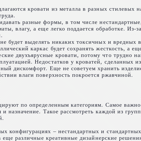
лагаются кровати из металла в разных стилевых н
труда.
идавать разные формы, в том числе нестандартные
аты, влагу, а еще легко поддается обработке. Из-
.
 не будет выделять никаких токсичных и вредных 
лический каркас будет сохранять жесткость, а еще
ие двухъярусные кровати, потому что трудно найт
луатацией. Недостатков у кроватей, сделанных из 
ный дискомфорт. Еще не советуем хранить изделие
йствии влаги поверхность покроется ржавчиной.
ицируют по определенным категориям. Самое важно
я и назначение. Такое рассмотреть каждой из груп
й.
ных конфигурациях – нестандартных и стандартных
, а еще различные креативные дизайнерские решени