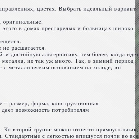
аправлениях, цветах. Выбрать идеальный вариант
, оригинальные.
за этого в домах престарелых и больницах широко
веществ.
 не расшатается.
и достойную альтернативу, тем более, когда идет
металла, не так уж много. Так, в зимний период
 с металлическим основанием на холоде, во
е – размер, форма, конструкционная
п дает возможность потребителям
. Ко второй группе можно отнести прямоугольник,
я. Стандартные с легкостью впишутся почти во все