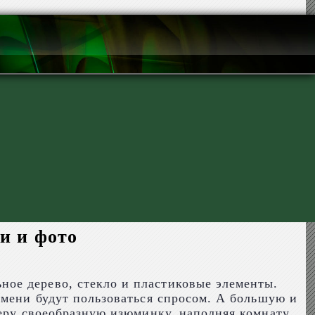
и и фото
ое дерево, стекло и пластиковые элементы.
емени будут пользоваться спросом. А большую и
еру своеобразную изюминку, наполняя комнату