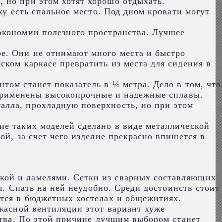
 но при этом хотят хорошо отдыхать.
ху есть спальное место. Под дном кровати могут
экономии полезного пространства. Лучшее
е. Они не отнимают много места и быстро
ском каркасе превратить из места для сидения в
том станет показатель в ¼ метра. Дело в том, что
 применены высокопрочные и надежные сплавы.
алла, прохладную поверхность, но при этом
ие таких моделей сделано в виде металлической
ой, за счет чего изделие прекрасно впишется в
кой и ламелями. Сетки из сварных составляющих
я. Спать на ней неудобно. Среди достоинств стоит
ются в бюджетных хостелах и общежитиях.
ужасной вентиляции этот вариант хуже
ства. По этой причине лучшим выбором станет