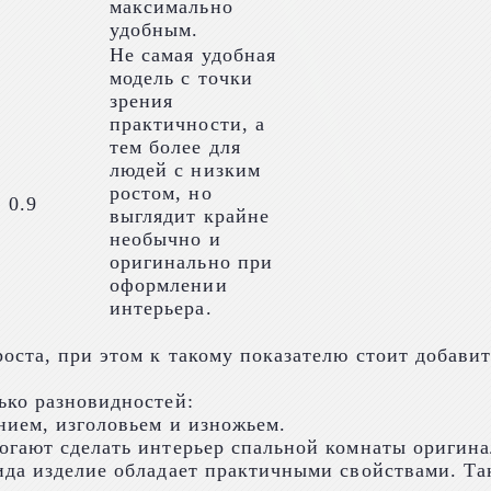
максимально
удобным.
Не самая удобная
модель с точки
зрения
практичности, а
тем более для
людей с низким
ростом, но
 0.9
выглядит крайне
необычно и
оригинально при
оформлении
интерьера.
ста, при этом к такому показателю стоит добавить
ько разновидностей:
нием, изголовьем и изножьем.
огают сделать интерьер спальной комнаты оригин
ида изделие обладает практичными свойствами. Та