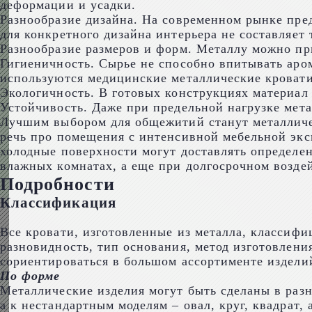
деформации и усадки.
Разнообразие дизайна. На современном рынке пред
для конкретного дизайна интерьера не составляет 
Разнообразие размеров и форм. Металлу можно пр
Гигиеничность. Сырье не способно впитывать аром
используются медицинские металлические кровати
Экологичность. В готовых конструкциях материал
Устойчивость. Даже при предельной нагрузке метал
Лучшим выбором для общежитий станут металлическ
речь про помещения с интенсивной мебельной эксп
холодные поверхности могут доставлять определен
влажных комнатах, а еще при долгосрочном возде
Подробности
Классификация
Все кровати, изготовленные из металла, классиф
разновидность, тип основания, метод изготовлени
сориентироваться в большом ассортименте издели
По форме
Металлические изделия могут быть сделаны в раз
а к нестандартным моделям – овал, круг, квадрат