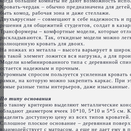
когда большие комнаты не дают возможность испо
Кровать-чердак – обычно предназначена для детей,
быть комод, рабочая зона и даже стеллажи.
Двухъярусные – совмещают в себе надежность и п
решения для общежитий студентов, солдат в казар
Трансформеры – комфортные модели, которые отли
раскладываются. Так, откидные модели можно легк
полноценную кровать для двоих.
На ножках из металла – высота варьирует в широк
на такой элемент ложится вся нагрузка, а для пр
Модели комбинированного типа с деревянной спин
остается надежным и прочным.
Огромным спросом пользуется усиленная кровать 
рамки, на которую можно закрепить каркас. При э
самые разные типы интерьеров, даже изысканные.
По типу основания
По такому критерию выделяют металлические кон
обладают диаметром ячеек 10*10, 5*10 и 5*5 см. К
выделить доступную цену из всех типов кроватей
Сплошное плоское основание – деревянная поверхн
взаимодействует с матрасом, а еще не дает ему в