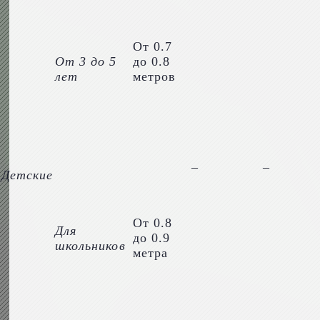
От 0.7
От 3 до 5
до 0.8
лет
метров
–
–
Детские
От 0.8
Для
до 0.9
школьников
метра