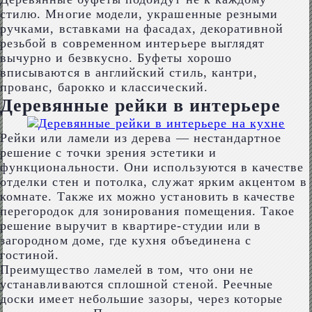
стилю. Многие модели, украшенные резными
ручками, вставками на фасадах, декоративной
резьбой в современном интерьере выглядят
вычурно и безвкусно. Буфеты хорошо
вписываются в английский стиль, кантри,
прованс, барокко и классический.
Деревянные рейки в интерьере
Рейки или ламели из дерева ― нестандартное
решение с точки зрения эстетики и
функциональности. Они используются в качестве
отделки стен и потолка, служат ярким акцентом в
комнате. Также их можно установить в качестве
перегородок для зонирования помещения. Такое
решение выручит в квартире-студии или в
загородном доме, где кухня объединена с
гостиной.
Преимущество ламелей в том, что они не
устанавливаются сплошной стеной. Реечные
доски имеет небольшие зазоры, через которые