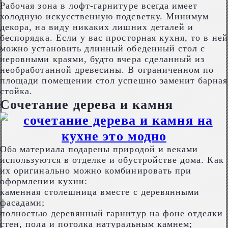
Рабочая зона в лофт-гарнитуре всегда имеет
холодную искусственную подсветку. Минимум
декора, на виду никаких лишних деталей и
беспорядка. Если у вас просторная кухня, то в ней
можно установить длинный обеденный стол с
неровными краями, будто вчера сделанный из
необработанной древесины. В ограниченном по
площади помещении стол успешно заменит барная
стойка.
Сочетание дерева и камня
Оба материала подарены природой и веками
используются в отделке и обустройстве дома. Как
их оригинально можно комбинировать при
оформлении кухни:
каменная столешница вместе с деревянными
фасадами;
полностью деревянный гарнитур на фоне отделки
стен, пола и потолка натуральным камнем;