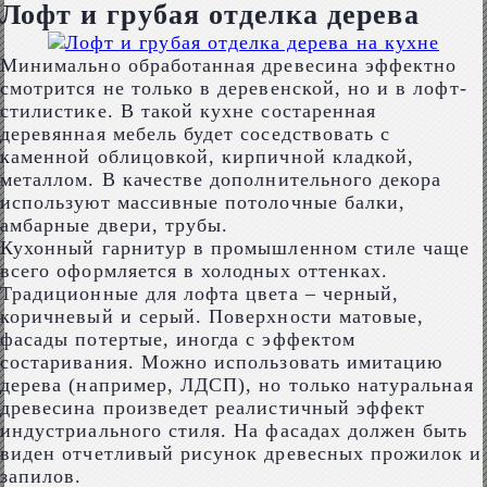
Лофт и грубая отделка дерева
Минимально обработанная древесина эффектно
смотрится не только в деревенской, но и в лофт-
стилистике. В такой кухне состаренная
деревянная мебель будет соседствовать с
каменной облицовкой, кирпичной кладкой,
металлом. В качестве дополнительного декора
используют массивные потолочные балки,
амбарные двери, трубы.
Кухонный гарнитур в промышленном стиле чаще
всего оформляется в холодных оттенках.
Традиционные для лофта цвета – черный,
коричневый и серый. Поверхности матовые,
фасады потертые, иногда с эффектом
состаривания. Можно использовать имитацию
дерева (например, ЛДСП), но только натуральная
древесина произведет реалистичный эффект
индустриального стиля. На фасадах должен быть
виден отчетливый рисунок древесных прожилок и
запилов.