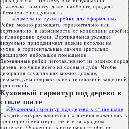
проходит свет. Поэтому они визуально не
утяжеляют комнату, даже, наоборот, придают
обстановке воздушность.
Рейки можно размещать горизонтально или
вертикально, в зависимости от концепции дизайна
и планировки кухни. Вертикальная укладка
визуально приподнимает низкие потолки на
кухне, а горизонтальные ламели зрительно
расширяют небольшое помещение.
Деревянные рейки изготавливают из разных пород
дерева, но чаще всего из сосны и дуба. Чтобы
декорация служила как можно дольше,
рекомендуем покрывать ее специальной защитной
пропиткой.
Кухонный гарнитур под дерево в
стиле шале
Создать антураж альпийского домика можно как в
просторной квартире, так и в загородном
коттедже. Особенность интерьера ― обилие