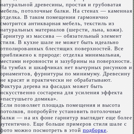
натуральной древесины, простая и грубоватая
мебель, потолочные балки. На стенах ― каменная
отделка. В таком помещении гармонично
смотрится антикварная мебель, текстиль из
натуральных материалов (шерсти, льна, кожи).
Гарнитур из массива — обязательный элемент
стиля. В кухне шале не может быть идеально
отполированных блестящих поверхностей. Все
приближено к природе: отделка минимальная,
местами неровности и зазубрины на поверхности.
На тумбах и шкафчиках нет вычурных рисунков и
орнаментов, фурнитуры по минимуму. Древесину
не красят и практически не обрабатывают.
Фактура дерева на фасадах может быть
искусственно состарена для усиления эффекта
«пастушьего домика».
Если позволяет площадь помещения и высота
потолков, попробуйте установить потолочные
балки ― на их фоне гарнитур выглядит еще более
аутентично. Еще больше примеров стиля шале с
фото можно посмотреть в этой
подборке
.