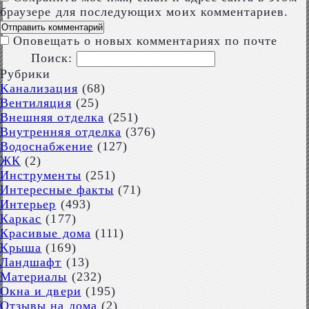
браузере для последующих моих комментариев.
Оповещать о новых комментариях по почте
Поиск:
Рубрики
Kaнализация
(68)
Вентиляция
(25)
Внешняя отделка
(251)
Внутренняя отделка
(376)
Водоснабжение
(127)
ЖК
(2)
Инструменты
(251)
Интересные факты
(71)
Интерьер
(493)
Каркас
(177)
Красивые дома
(111)
Крыша
(169)
Ландшафт
(13)
Материалы
(232)
Окна и двери
(195)
Отзывы на дома
(2)