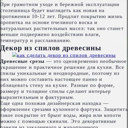
При грамотном уходе и бережной эксплуатации
столешница будет выглядеть как новая на
протяжении 10-12 лет. Продлит покрытию жизнь
пропитка на основе пчелиного воска и
натуральных растительных масел: так оно станет
меньше подвержено воздействию влаги,
температур и расслаиванию.
Декор из спилов древесины
Древесные срезы
― это одновременно необычное
украшение и практичное решение для кухни. Все
спилы уникальные и неоднородные, поэтому из
них можно составить настоящее панно и
облицевать стену на кухне. Разные по форме,
размеру и толщине спилы сделают интерьер
выразительным и фактурным.
Еще одна похожая дизайнерская находка ―
оформление срезами кухонного фартука. Защитить
такое покрытие от брызг воды, жира или копоти
можно с помощью скинали. Это декоративные
панели из закаленного и жаропрочного