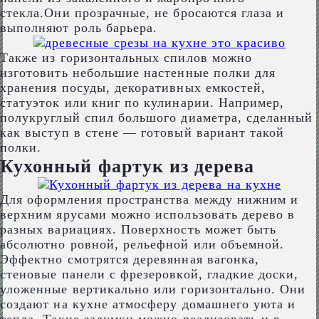
стекла.Они прозрачные, не бросаются глаза и
выполняют роль барьера.
Также из горизонтальных спилов можно
изготовить небольшие настенные полки для
хранения посуды, декоративных емкостей,
статуэток или книг по кулинарии. Например,
полукруглый спил большого диаметра, сделанный
как выступ в стене ― готовый вариант такой
полки.
Кухонный фартук из дерева
Для оформления пространства между нижним и
верхним ярусами можно использовать дерево в
разных вариациях. Поверхность может быть
абсолютно ровной, рельефной или объемной.
Эффектно смотрятся деревянная вагонка,
стеновые панели с фрезеровкой, гладкие доски,
уложенные вертикально или горизонтально. Они
создают на кухне атмосферу домашнего уюта и