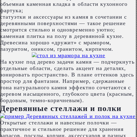
объемная каменная кладка в области кухонного
фартука;
статуэтки и аксессуары из камня в сочетании с
деревянными поверхностями ― такое решение
смотрится стильно и одновременно уютно;
каменная плитка на полу в деревянной кухне.
Древесина хорошо «дружит» с мрамором,
лазуритом, ониксом, гранитом, кирпичом.
На кухне под дерево задачи камня — подчеркнуть
отдельные области, сделать акцент на деталях,
зонировать пространство. В плане оттенков здесь
простор для фантазии. Например, сдержанные
тона натурального камня эффектно сочетаются с
деревом насыщенного, глубокого цвета (красным,
бордовым, темно-коричневым).
Деревянные стеллажи и полки
Открытые стеллажи и навесные полочки ―
практичное и стильное решение для хранения
запасов, посуды, корзин, аксессуаров и разных