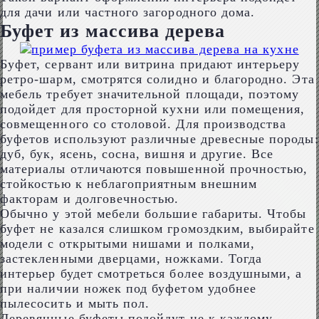
для дачи или частного загородного дома.
Буфет из массива дерева
Буфет, сервант или витрина придают интерьеру
ретро-шарм, смотрятся солидно и благородно. Эта
мебель требует значительной площади, поэтому
подойдет для просторной кухни или помещения,
совмещенного со столовой. Для производства
буфетов используют различные древесные породы:
дуб, бук, ясень, сосна, вишня и другие. Все
материалы отличаются повышенной прочностью,
стойкостью к неблагоприятным внешним
факторам и долговечностью.
Обычно у этой мебели большие габариты. Чтобы
буфет не казался слишком громоздким, выбирайте
модели с открытыми нишами и полками,
застекленными дверцами, ножками. Тогда
интерьер будет смотреться более воздушными, а
при наличии ножек под буфетом удобнее
пылесосить и мыть пол.
Деревянные буфеты подойдут не к каждому