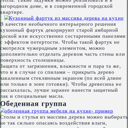
тепла. Такие задумки можно реализовать и в
загородном доме, и в современной городской
квартире.
В качестве необычного интерьерного решения
кухонный фартук декорируют старой амбарной
доской или искусственно состаренными панелями
с эффектом потертости. Чтобы такой фартук не
смотрелся чужеродным элементом, можно
дополнительно отделать деревом часть стены или
поверхность столешницы.
Защита от загрязнения, влажности и пара та же,
что и в случае со спилами – прикрыть дерево
закаленным стеклянным экраном (по всей длине
или только в зоне готовки). Чтобы древесина не
рассыхалась, лучше заранее нанести защитный
лак и специальные масла.
Обеденная группа
Столы и стулья из массива дерева можно выбирать
не так сильно опасаясь воздействия влаги,