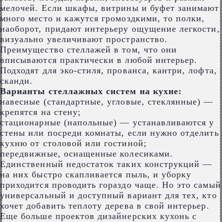
мелочей. Если шкафы, витрины и буфет занимают
много место и кажутся громоздкими, то полки,
наоборот, придают интерьеру ощущение легкости,
визуально увеличивают пространство.
Преимущество стеллажей в том, что они
вписываются практически в любой интерьер.
Подходят для эко-стиля, прованса, кантри, лофта,
сканди.
Варианты стеллажных систем на кухне:
навесные (стандартные, угловые, стеклянные) —
крепятся на стену;
стационарные (напольные) ― устанавливаются у
стены или посреди комнаты, если нужно отделить
кухню от столовой или гостиной;
передвижные, оснащенные колесиками.
Единственный недостаток таких конструкций ―
на них быстро скапливается пыль, и уборку
приходится проводить гораздо чаще. Но это самый
универсальный и доступный вариант для тех, кто
хочет добавить теплоту дерева в свой интерьер.
Еще больше проектов дизайнерских кухонь с