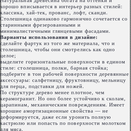
Натуральная древесина богата на оттенки и
хорошо вписывается в интерьер разных стилей:
классика, хай-тек, прованс, лофт, сканди.
Столешница одинаково гармонично сочетается со
старинными фрезерованными и
минималистичными глянцевыми фасадами.
Варианты использования в дизайне:
сделайте фартук из того же материала, что и
столешница, чтобы они смотрелись как одно
целое;
выделите горизонтальные поверхности в едином
стиле: столешница, полки, барная стойка;
подберите в тон рабочей поверхности деревянные
аксессуары: салфетницу, фруктовницу, мельницу
для перца, подставки для ножей.
По структуре дерево менее плотное, чем
керамогранит. Но оно более устойчиво к сколам,
царапинам, механическим повреждениям. Имеет
хорошие амортизационные свойства ― не
деформируется, даже если уронить полную
кастрюлю или попасть по поверхности молотком
для мяса.