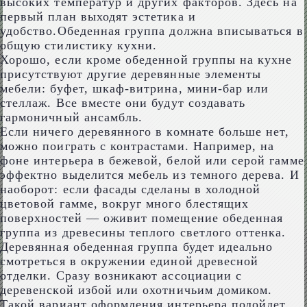
высоких температур и других факторов. Здесь на
первый план выходят эстетика и
удобство.Обеденная группа должна вписываться в
общую стилистику кухни.
Хорошо, если кроме обеденной группы на кухне
присутствуют другие деревянные элементы
мебели: буфет, шкаф-витрина, мини-бар или
стеллаж. Все вместе они будут создавать
гармоничный ансамбль.
Если ничего деревянного в комнате больше нет,
можно поиграть с контрастами. Например, на
фоне интерьера в бежевой, белой или серой гамме
эффектно выделится мебель из темного дерева. И
наоборот: если фасады сделаны в холодной
цветовой гамме, вокруг много блестящих
поверхностей ― оживит помещение обеденная
группа из древесины теплого светлого оттенка.
Деревянная обеденная группа будет идеально
смотреться в окружении единой древесной
отделки. Сразу возникают ассоциации с
деревенской избой или охотничьим домиком.
Такой вариант оформления интерьера подойдет