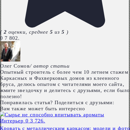
(
2
оценки, среднее
5
из
5
)
0
7 802.
Олег Сомов
/ автор статьи
Опытный строитель с более чем 10 летнем стажем
Каркасных и Фахверковых домов из клеенного
бруса, делюсь опытом с читателями моего сайта,
жмите звездочку и делитесь с друзьями, если было
полезно!
Понравилась статья? Поделиться с друзьями:
Вам также может быть интересно
Интерьер
0
3 726.
Кровать с металлическим каркасом: модели и фото