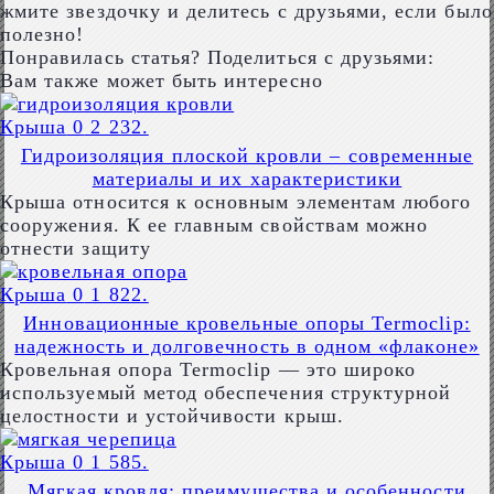
жмите звездочку и делитесь с друзьями, если было
полезно!
Понравилась статья? Поделиться с друзьями:
Вам также может быть интересно
Крыша
0
2 232.
Гидроизоляция плоской кровли – современные
материалы и их характеристики
Крыша относится к основным элементам любого
сооружения. К ее главным свойствам можно
отнести защиту
Крыша
0
1 822.
Инновационные кровельные опоры Termoclip:
надежность и долговечность в одном «флаконе»
Кровельная опора Termoclip — это широко
используемый метод обеспечения структурной
целостности и устойчивости крыш.
Крыша
0
1 585.
Мягкая кровля: преимущества и особенности