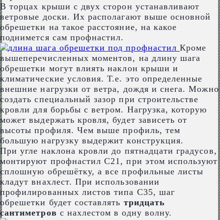
В торцах крыши с двух сторон устанавливают
ветровые доски. Их располагают выше основной
обрешетки на такое расстояние, на какое
поднимется сам профнастил.
Кроме
вышеперечисленных моментов, на длину шага
обрешетки могут влиять наклон крыши и
климатические условия. Т.е. это определенные
внешние нагрузки от ветра, дождя и снега. Можно
создать специальный зазор при строительстве
кровли для борьбы с ветром. Нагрузка, которую
может выдержать кровля, будет зависеть от
высоты профиля. Чем выше профиль, тем
большую нагрузку выдержит конструкция.
При угле наклона кровли до пятнадцати градусов,
монтируют профнастил С21, при этом используют
сплошную обрешётку, а все профильные листы
кладут внахлест. При использовании
профилированных листов типа С35, шаг
обрешетки будет составлять
тридцать
сантиметров
с нахлестом в одну волну.