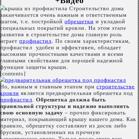
+Видео
Строительство дома
заканчивается очень важным и ответственным
шагом, т.е. постройкой
обрешетки
и укладкой
специальных покрытий кровли. На этом этапе
развития в строительстве дома главную роль
играет
профнастил
. По своим характеристикам,
профнастил удобен и эффективен, обладает
высокими прочностными качествами и всеми
главными свойствами для хорошей надежной
функции защиты крыши.
[contents]
Но, важным и главным этапом при
строительстве
кровли
является предварительная обрешетка под
профнастил
.
Обрешетка должна быть
правильной структуры и надежно выполнять
свою основную задачу
– прочно фиксировать
материал, покрывающий крышу вашего дома. Как
правило, обрешетку составляют из досок либо
брусков, установленных на прочную
качественную опору. Только после этого всю