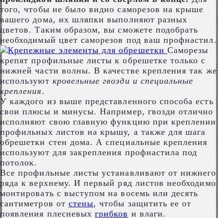
того, чтобы не было видно саморезов на крыше
вашего дома, их шляпки выполняют разных
цветов. Таким образом, вы сможете подобрать
необходимый цвет саморезов под ваш профнастил.
Саморезы
крепят профильные листы к обрешетке только с
нижней части волны. В качестве крепления так же
используют
кровельные гвозди и специальные
крепления
.
У каждого из выше представленного способа есть
свои плюсы и минусы. Например, гвозди отлично
исполняют свою главную функцию при креплении
профильных листов на крышу, а также для шага
обрешетки стен дома. А специальные крепления
используют для закрепления профнастила под
потолок.
Все профильные листы устанавливают от нижнего
ряда к верхнему. И первый ряд листов необходимо
монтировать с выступом на восемь или десять
сантиметров от
стены
, чтобы защитить ее от
появления плесневых
грибков
и влаги.