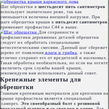
Шаг обрешетки в
шестьдесят пять сантиметров
используют значительно реже, так как
уменьшается величина внешней нагрузки. При
шаге обрешетки крыши в
пятьдесят сантиметров
применяют профнастил С44 и выше.
Для сохранности и
профилактики деревянных деталей обрешетки
следует их обработать специальными
антисептическими смесями. Данный шаг сбережет
дерево от появления
влаги и грибка
, а также
отлично сохранит его от вредителей и насекомых.
Такая обработка необязательна, но если вы хотите
увеличить срок службы вашей крыши,
рекомендуем вам использовать данный совет.
Крепежные элементы для
обрешетки
Главным крепежным материалом для крепления на
крыше профнастила является специальный
саморез.
Это своеобразный болт с резиновой
прокладкой шляпки и со сверлом в конце.
Для