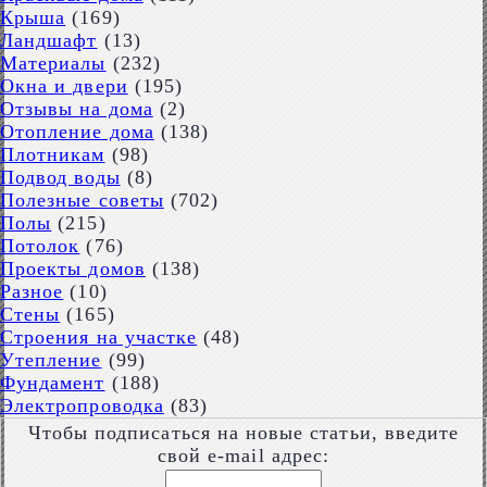
Крыша
(169)
Ландшафт
(13)
Материалы
(232)
Окна и двери
(195)
Отзывы на дома
(2)
Отопление дома
(138)
Плотникам
(98)
Подвод воды
(8)
Полезные советы
(702)
Полы
(215)
Потолок
(76)
Проекты домов
(138)
Разное
(10)
Стены
(165)
Строения на участке
(48)
Утепление
(99)
Фундамент
(188)
Электропроводка
(83)
Чтобы подписаться на новые статьи, введите
свой e-mail адрес: