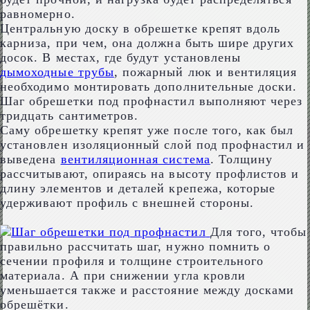
равномерно.
Центральную доску в обрешетке крепят вдоль
карниза, при чем, она должна быть шире других
досок. В местах, где будут установлены
дымоходные трубы
, пожарный люк и вентиляция
необходимо монтировать дополнительные доски.
Шаг обрешетки под профнастил выполняют через
тридцать сантиметров.
Саму обрешетку крепят уже после того, как был
установлен изоляционный слой под профнастил и
выведена
вентиляционная система
. Толщину
рассчитывают, опираясь на высоту профлистов и
длину элементов и деталей крепежа, которые
удерживают профиль с внешней стороны.
Для того, чтобы
правильно рассчитать шаг, нужно помнить о
сечении профиля и толщине строительного
материала. А при снижении угла кровли
уменьшается также и расстояние между досками
обрешётки.