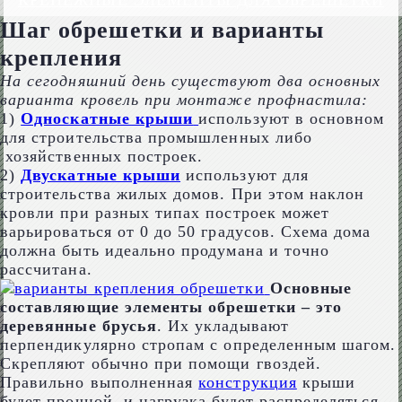
КРЕПЕЖНЫЕ ЭЛЕМЕНТЫ ДЛЯ ОБРЕШЕТКИ
Шаг обрешетки и варианты
крепления
На сегодняшний день существуют два основных
варианта кровель при монтаже профнастила:
1)
Односкатные крыши
используют в основном
для строительства промышленных либо
хозяйственных построек.
2)
Двускатные крыши
используют для
строительства жилых домов. При этом наклон
кровли при разных типах построек может
варьироваться от 0 до 50 градусов. Схема дома
должна быть идеально продумана и точно
рассчитана.
Основные
составляющие элементы обрешетки – это
деревянные брусья
. Их укладывают
перпендикулярно стропам с определенным шагом.
Скрепляют обычно при помощи гвоздей.
Правильно выполненная
конструкция
крыши
будет прочной, и нагрузка будет распределяться