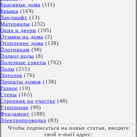
Красивые дома
(111)
Крыша
(169)
Ландшафт
(13)
Материалы
(232)
Окна и двери
(195)
Отзывы на дома
(2)
Отопление дома
(138)
Плотникам
(98)
Подвод воды
(8)
Полезные советы
(702)
Полы
(215)
Потолок
(76)
Проекты домов
(138)
Разное
(10)
Стены
(165)
Строения на участке
(48)
Утепление
(99)
Фундамент
(188)
Электропроводка
(83)
Чтобы подписаться на новые статьи, введите
свой e-mail адрес: