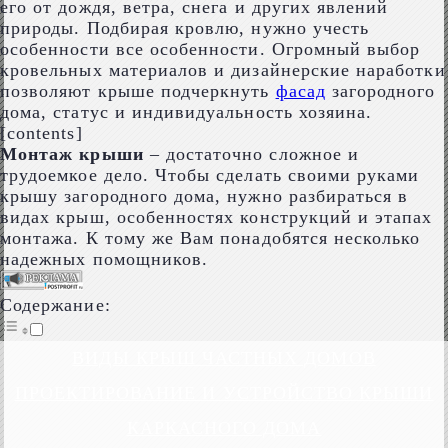
его от дождя, ветра, снега и других явлений
природы. Подбирая кровлю, нужно учесть
особенности все особенности. Огромный выбор
кровельных материалов и дизайнерские наработки
позволяют крыше подчеркнуть
фасад
загородного
дома, статус и индивидуальность хозяина.
[contents]
Монтаж крыши
– достаточно сложное и
трудоемкое дело. Чтобы сделать своими руками
крышу загородного дома, нужно разбираться в
видах крыш, особенностях конструкций и этапах
монтажа. К тому же Вам понадобятся несколько
надежных помощников.
Содержание:
ВИДЫ КРЫШ ЧАСТНЫХ ДОМОВ
ПРОЕКТИРОВАНИЕ И УСТРОЙСТВО КРЫШИ
КАРКАСНОГО ДОМА