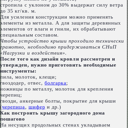
стропила с уклоном до 30% выдержат силу ветра
до 35 кг/кв. м.
Для усиления конструкции можно применять
элементы из металла. А для защиты деревянных
элементов от влаги и гнили, их обрабатывают
специальным составом.
Чтобы устройство крыши проходило технически
грамотно, необходимо придерживаться СНиП
«Нагрузки и воздействия».
После того как дизайн кровли рассмотрен и
утвержден, нужно приготовить необходимые
инструменты:
пила, молоток, клещи;
гвоздодер, отвес,
болгарка
;
ножницы по металлу, молоток для крепления
черепиц;
гвозди, анкерные болты, покрытие для крыши
(
черепица
,
шифер
и др.)
Как построить крышу загородного дома
пошагово
На несущих продольных стенах укладываем