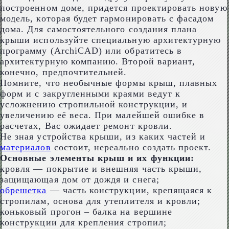
построенном доме, придется проектировать новую
модель, которая будет гармонировать с фасадом
дома. Для самостоятельного создания плана
крыши используйте специальную архитектурную
программу (ArchiCAD) или обратитесь в
архитектурную компанию. Второй вариант,
конечно, предпочтительней.
Помните, что необычные формы крыш, плавных
форм и с закругленными краями ведут к
усложнению стропильной конструкции, и
увеличению её веса. При малейшей ошибке в
расчетах, Вас ожидает ремонт кровли.
Не зная устройства крыши, из каких частей и
материалов
состоит, нереально создать проект.
Основные элементы крыш и их функции:
кровля — покрытие и внешняя часть крыши,
защищающая дом от дождя и снега;
обрешетка
— часть конструкции, крепящаяся к
стропилам, основа для утеплителя и кровли;
коньковый прогон – балка на вершине
конструкции для крепления стропил;