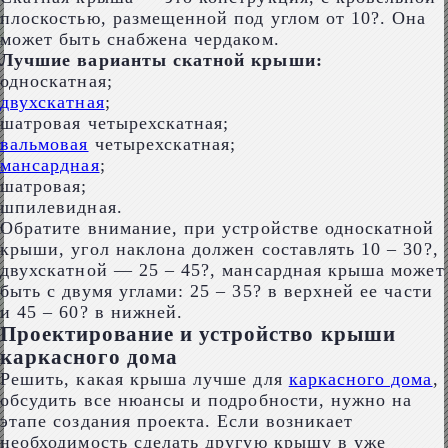
плоскостью, размещенной под углом от 10?. Она
может быть снабжена чердаком.
Лучшие варианты скатной крыши:
односкатная;
двухскатная
;
шатровая четырехскатная;
вальмовая
четырехскатная;
мансардная
;
шатровая;
шпилевидная.
Обратите внимание, при устройстве односкатной
крыши, угол наклона должен составлять 10 – 30?,
двухскатной — 25 – 45?, мансардная крыша может
быть с двумя углами: 25 – 35? в верхней ее части
и 45 – 60? в нижней.
Проектирование и устройство крыши
каркасного дома
Решить, какая крыша лучше для
каркасного дома
,
обсудить все нюансы и подробности, нужно на
этапе создания проекта. Если возникает
необходимость сделать другую крышу в уже