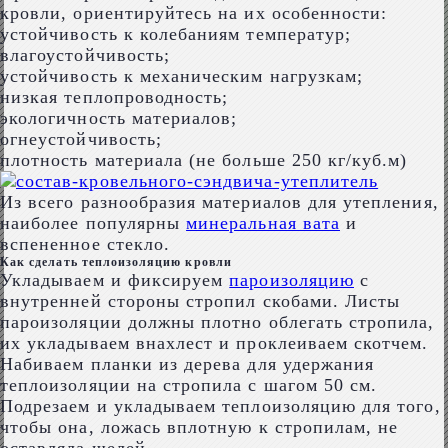
кровли, ориентируйтесь на их особенности:
устойчивость к колебаниям температур;
влагоустойчивость;
устойчивость к механическим нагрузкам;
низкая теплопроводность;
экологичность материалов;
огнеустойчивость;
плотность материала (не больше 250 кг/куб.м)
Из всего разнообразия материалов для утепления,
наиболее популярны
минеральная вата
и
вспененное стекло.
Как сделать теплоизоляцию кровли
Укладываем и фиксируем
пароизоляцию
с
внутренней стороны стропил скобами. Листы
пароизоляции должны плотно облегать стропила,
их укладываем внахлест и проклеиваем скотчем.
Набиваем планки из дерева для удержания
теплоизоляции на стропила с шагом 50 см.
Подрезаем и укладываем теплоизоляцию для того,
чтобы она, ложась вплотную к стропилам, не