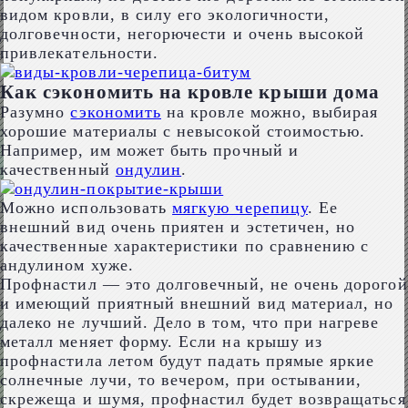
видом кровли, в силу его экологичности,
долговечности, негорючести и очень высокой
привлекательности.
Как сэкономить на кровле крыши дома
Разумно
сэкономить
на кровле можно, выбирая
хорошие материалы с невысокой стоимостью.
Например, им может быть прочный и
качественный
ондулин
.
Можно использовать
мягкую черепицу
. Ее
внешний вид очень приятен и эстетичен, но
качественные характеристики по сравнению с
андулином хуже.
Профнастил — это долговечный, не очень дорогой
и имеющий приятный внешний вид материал, но
далеко не лучший. Дело в том, что при нагреве
металл меняет форму. Если на крышу из
профнастила летом будут падать прямые яркие
солнечные лучи, то вечером, при остывании,
скрежеща и шумя, профнастил будет возвращаться