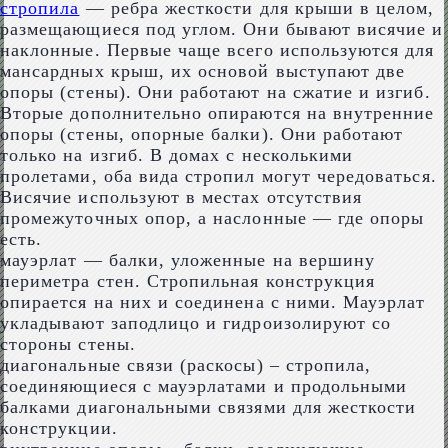
стропила
— ребра жесткости для крыши в целом,
размещающиеся под углом. Они бывают висячие и
наклонные. Первые чаще всего используются для
мансардных крыш, их основой выступают две
опоры (стены). Они работают на сжатие и изгиб.
Вторые дополнительно опираются на внутренние
опоры (стены, опорные балки). Они работают
только на изгиб. В домах с несколькими
пролетами, оба вида стропил могут чередоваться.
Висячие используют в местах отсутствия
промежуточных опор, а наслонные — где опоры
есть.
мауэрлат — балки, уложенные на вершину
периметра стен. Стропильная конструкция
опирается на них и соединена с ними. Мауэрлат
укладывают заподлицо и гидроизолируют со
стороны стены.
диагональные связи (раскосы) – стропила,
соединяющиеся с мауэрлатами и продольными
балками диагональными связями для жесткости
конструкции.