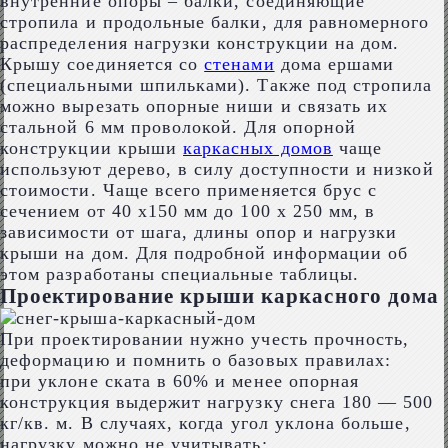
внутренние опоры – балки, соединяющие
стропила и продольные балки, для равномерного
распределения нагрузки конструкции на дом.
Крышу соединяется со
стенами
дома ершами
(специальными шпильками). Также под стропила
можно вырезать опорные ниши и связать их
стальной 6 мм проволокой. Для опорной
конструкции крыши
каркасных домов
чаще
используют дерево, в силу доступности и низкой
стоимости. Чаще всего применяется брус с
сечением от 40 х150 мм до 100 х 250 мм, в
зависимости от шага, длины опор и нагрузки
крыши на дом. Для подробной информации об
этом разработаны специальные таблицы.
Проектирование крыши каркасного дома
При проектировании нужно учесть прочность,
деформацию и помнить о базовых правилах:
при уклоне ската в 60% и менее опорная
конструкция выдержит нагрузку снега 180 — 500
кг/кв. м. В случаях, когда угол уклона больше,
нагрузку можно не учитывать;