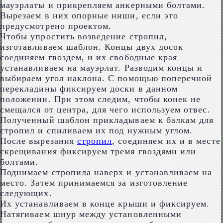
мауэрлаты и прикрепляем анкерными болтами.
Вырезаем в них опорные ниши, если это
предусмотрено проектом.
Чтобы упростить возведение стропил,
изготавливаем шаблон. Концы двух досок
соединяем гвоздем, и их свободные края
устанавливаем на мауэрлат. Разводим концы и
выбираем угол наклона. С помощью поперечной
перекладины фиксируем доски в данном
положении. При этом следим, чтобы конек не
смещался от центра, для чего используем отвес.
Полученный шаблон прикладываем к балкам для
стропил и спиливаем их под нужным углом.
После вырезания
стропил
, соединяем их и в месте
скрещивания фиксируем тремя гвоздями или
болтами.
Поднимаем стропила наверх и устанавливаем на
место. Затем принимаемся за изготовление
следующих.
Их устанавливаем в конце крыши и фиксируем.
Натягиваем шнур между установленными