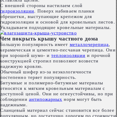
оставляла щелей.
С внешней стороны настилаем слой
гидроизоляции
. Поверх набиваем планки
обрешетки, выступающие крепежом для
гидроизоляции и основой для кровельных листов.
Укладываем подходящие кровельные материалы.
Чем покрыть крышу частного дома
Большую популярность имеет
металлочерепица
,
керамическая и цементно-песчаная черепица. Они
при хорошей шумо- и
теплоизоляции
и прочной
конструкцией стропил позволяют возвести
надежную кровлю.
Обычный шифер из-за неэкологичности
постепенно теряет популярность.
Битумные и полимерно-битумные материалы
относятся к мягким кровельным материалам с
доступной ценой. Они не огнеустойчивы, но при
соблюдении
антипожарных
норм могут быть
надежными.
Сланцевый материал сейчас становится все более
популярным, но достаточно дорогим по стоимости