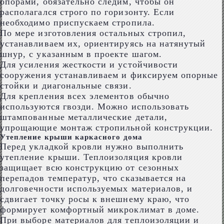
опорами, обязательно следим, чтобы он
располагался строго по горизонту. Если
необходимо приспускаем стропила.
По мере изготовления остальных стропил,
устанавливаем их, ориентируясь на натянутый
шнур, с указанным в проекте шагом.
Для усиления жесткости и устойчивости
сооружения устанавливаем и фиксируем опорные
стойки и диагональные связи.
Для крепления всех элементов обычно
используются гвозди. Можно использовать
штампованные металлические детали,
упрощающие монтаж стропильной конструкции.
Утепление крыши каркасного дома
Перед укладкой кровли нужно выполнить
утепление крыши. Теплоизоляция кровли
защищает всю конструкцию от сезонных
перепадов температур, что сказывается на
долговечности используемых материалов, и
сдвигает точку росы к внешнему краю, что
формирует комфортный микроклимат в доме.
При выборе материалов для теплоизоляции и