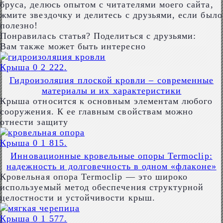
бруса, делюсь опытом с читателями моего сайта,
жмите звездочку и делитесь с друзьями, если было
полезно!
Понравилась статья? Поделиться с друзьями:
Вам также может быть интересно
Крыша
0
2 222.
Гидроизоляция плоской кровли – современные
материалы и их характеристики
Крыша относится к основным элементам любого
сооружения. К ее главным свойствам можно
отнести защиту
Крыша
0
1 815.
Инновационные кровельные опоры Termoclip:
надежность и долговечность в одном «флаконе»
Кровельная опора Termoclip — это широко
используемый метод обеспечения структурной
целостности и устойчивости крыш.
Крыша
0
1 577.